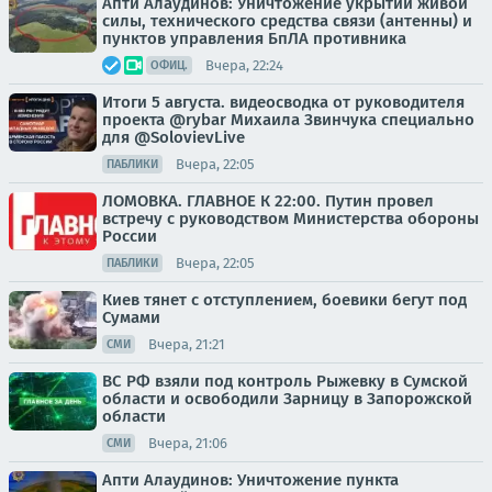
Апти Алаудинов: Уничтожение укрытий живой
силы, технического средства связи (антенны) и
пунктов управления БпЛА противника
Вчера, 22:24
ОФИЦ.
Итоги 5 августа. видеосводка от руководителя
проекта @rybar Михаила Звинчука специально
для @SolovievLive
Вчера, 22:05
ПАБЛИКИ
ЛОМОВКА. ГЛАВНОЕ К 22:00. Путин провел
встречу с руководством Министерства обороны
России
Вчера, 22:05
ПАБЛИКИ
Киев тянет с отступлением, боевики бегут под
Сумами
Вчера, 21:21
СМИ
ВС РФ взяли под контроль Рыжевку в Сумской
области и освободили Зарницу в Запорожской
области
Вчера, 21:06
СМИ
Апти Алаудинов: Уничтожение пункта