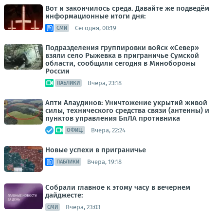
Вот и закончилось среда. Давайте же подведём
информационные итоги дня:
Сегодня, 00:19
СМИ
Подразделения группировки войск «Север»
взяли село Рыжевка в приграничье Сумской
области, сообщили сегодня в Минобороны
России
Вчера, 23:18
ПАБЛИКИ
Апти Алаудинов: Уничтожение укрытий живой
силы, технического средства связи (антенны) и
пунктов управления БпЛА противника
Вчера, 22:24
ОФИЦ.
Новые успехи в приграничье
Вчера, 19:18
ПАБЛИКИ
Собрали главное к этому часу в вечернем
дайджесте:
Вчера, 23:03
СМИ