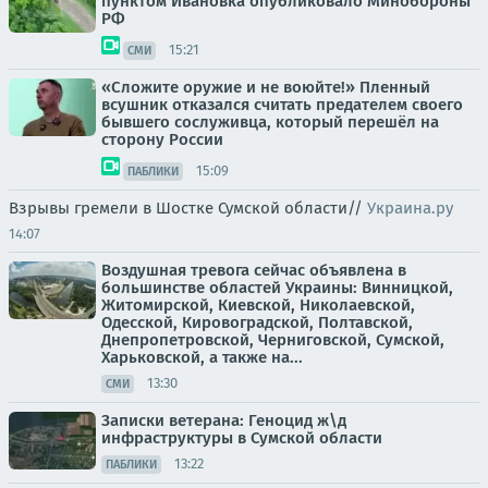
пунктом Ивановка опубликовало Минобороны
РФ
15:21
СМИ
«Сложите оружие и не воюйте!» Пленный
всушник отказался считать предателем своего
бывшего сослуживца, который перешёл на
сторону России
15:09
ПАБЛИКИ
Взрывы гремели в Шостке Сумской области//
Украина.ру
14:07
Воздушная тревога сейчас объявлена в
большинстве областей Украины: Винницкой,
Житомирской, Киевской, Николаевской,
Одесской, Кировоградской, Полтавской,
Днепропетровской, Черниговской, Сумской,
Харьковской, а также на...
13:30
СМИ
Записки ветерана: Геноцид ж\д
инфраструктуры в Сумской области
13:22
ПАБЛИКИ