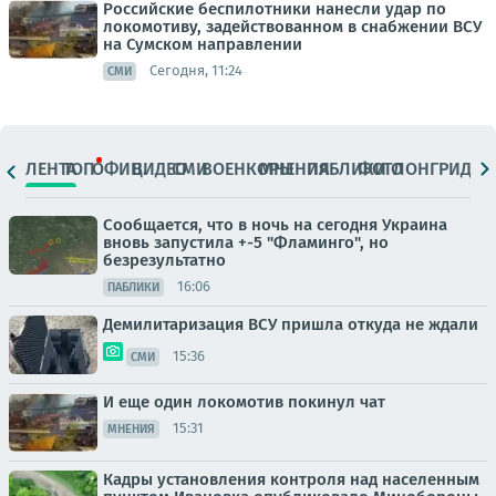
Российские беспилотники нанесли удар по
локомотиву, задействованном в снабжении ВСУ
на Сумском направлении
Сегодня, 11:24
СМИ
ЛЕНТА
ТОП
ОФИЦ.
ВИДЕО
СМИ
ВОЕНКОРЫ
МНЕНИЯ
ПАБЛИКИ
ФОТО
ЛОНГРИДЫ
Сообщается, что в ночь на сегодня Украина
вновь запустила +-5 "Фламинго", но
безрезультатно
16:06
ПАБЛИКИ
Демилитаризация ВСУ пришла откуда не ждали
15:36
СМИ
И еще один локомотив покинул чат
15:31
МНЕНИЯ
Кадры установления контроля над населенным