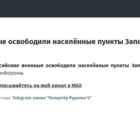
ые освободили населённые пункты Запс
сийские военные освободили населённые пункты Зап
нобороны
писывайтесь на мой канал в MAX
очник:
Telegram-канал "Репортёр Руденко V"