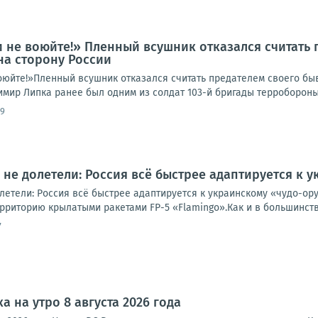
 не воюйте!» Пленный всушник отказался считать 
на сторону России
оюйте!»Пленный всушник отказался считать предателем своего бы
ир Липка ранее был одним из солдат 103-й бригады терробороны В
09
не долетели: Россия всё быстрее адаптируется к
летели: Россия всё быстрее адаптируется к украинскому «чудо-о
рриторию крылатыми ракетами FP-5 «Flamingo».Как и в большинств
7
а на утро 8 августа 2026 года