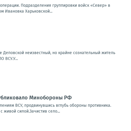
перации. Подразделения группировки войск «Север» в
м Ивановка Харьковской...
е Деповской неизвестный, но крайне сознательный житель
 ВСУ.У...
публиковало Минобороны РФ
ениям ВСУ, продвинувшись вглубь обороны противника.
 живой силой.Зачистив село...