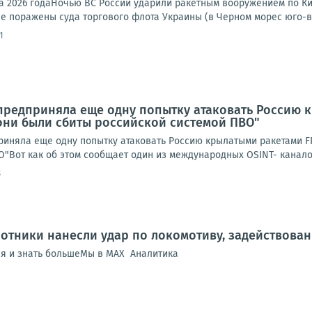
та 2026 годаНочью ВС России ударили ракетным вооружением по Ки
е поражены суда торгового флота Украины (в Черном морес юго-во
1
предприняла еще одну попытку атаковать Россию к
 они были сбиты российской системой ПВО"
иняла еще одну попытку атаковать Россию крылатыми ракетами FP-
"Вот как об этом сообщает один из международных OSINT- каналов:
8
отники нанесли удар по локомотиву, задействова
ся и знать большеМы в MAX Аналитика