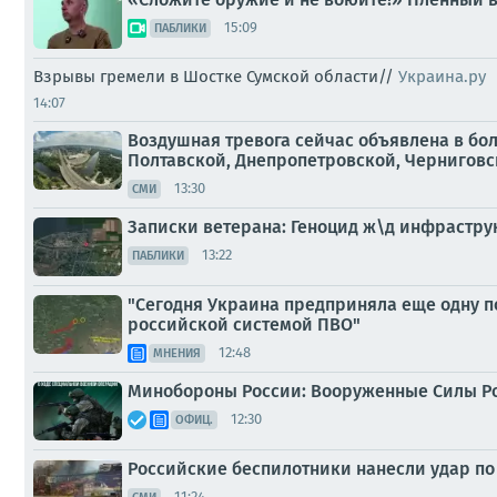
15:09
ПАБЛИКИ
Взрывы гремели в Шостке Сумской области//
Украина.ру
14:07
Воздушная тревога сейчас объявлена в бо
Полтавской, Днепропетровской, Черниговско
13:30
СМИ
Записки ветерана: Геноцид ж\д инфрастру
13:22
ПАБЛИКИ
"Сегодня Украина предприняла еще одну по
российской системой ПВО"
12:48
МНЕНИЯ
Минобороны России: Вооруженные Силы Р
12:30
ОФИЦ.
Российские беспилотники нанесли удар по
11:24