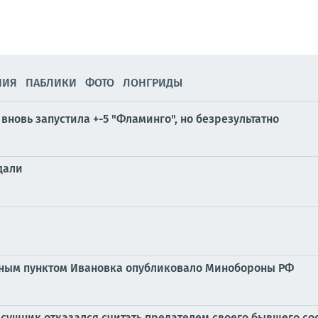
НИЯ
ПАБЛИКИ
ФОТО
ЛОНГРИДЫ
 вновь запустила +-5 "Фламинго", но безрезультатно
дали
нным пунктом Ивановка опубликовало Минобороны РФ
сушник отказался считать предателем своего бывшего со