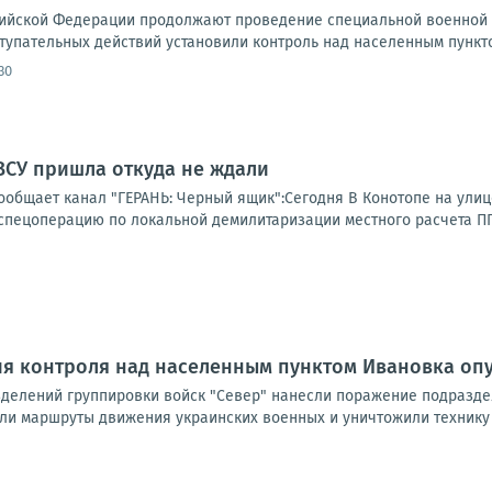
ийской Федерации продолжают проведение специальной военной о
тупательных действий установили контроль над населенным пункто
30
ВСУ пришла откуда не ждали
ообщает канал "ГЕРАНЬ: Черный ящик":Сегодня В Конотопе на улиц
спецоперацию по локальной демилитаризации местного расчета ППО
ия контроля над населенным пунктом Ивановка о
елений группировки войск "Север" нанесли поражение подраздел
ли маршруты движения украинских военных и уничтожили технику с