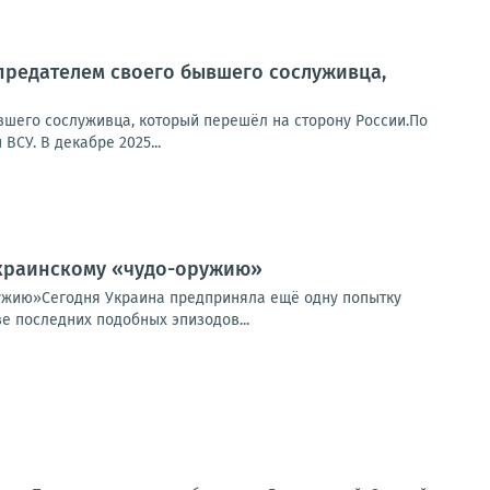
предателем своего бывшего сослуживца,
вшего сослуживца, который перешёл на сторону России.По
СУ. В декабре 2025...
 украинскому «чудо-оружию»
ружию»Сегодня Украина предприняла ещё одну попытку
е последних подобных эпизодов...