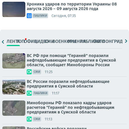
Хроника ударов по территории Украины 08
августа 2026 – 09 августа 2026 года
Сегодня, 07:35
ПАБЛИКИ
ЛЕНТА
ТОП
ОФИЦ.
ВИДЕО
СМИ
ВОЕНКОРЫ
МНЕНИЯ
ПАБЛИКИ
ФОТО
ЛОНГРИДЫ
ВС РФ при помощи "Гераней" поразили
нефтедобывающие предприятия в Сумской
области, сообщает Минобороны России
11:25
СМИ
ВС России поразили нефтедобывающие
предприятия в Сумской области
11:17
ПАБЛИКИ
Минобороны РФ показало кадры ударов
расчетов "Гераней" по нефтедобывающим
предприятиям в Сумской области
11:13
СМИ
Российские войска поразили