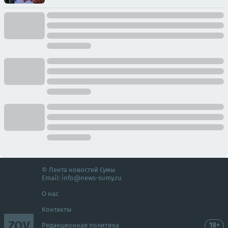
© Лента новостей Сумы
Email:
info@news-sumy.ru
О нас
Контакты
ZOV
18+
Редакционная политика