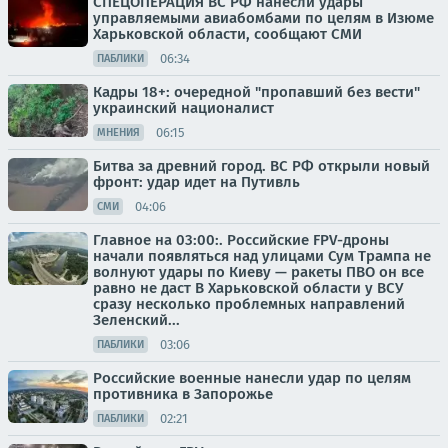
СПЕЦОПЕРАЦИЯ ВС РФ нанесли удары
управляемыми авиабомбами по целям в Изюме
Харьковской области, сообщают СМИ
06:34
ПАБЛИКИ
Кадры 18+: очередной "пропавший без вести"
украинский националист
06:15
МНЕНИЯ
Битва за древний город. ВС РФ открыли новый
фронт: удар идет на Путивль
04:06
СМИ
Главное на 03:00:. Российские FPV-дроны
начали появляться над улицами Сум Трампа не
волнуют удары по Киеву — ракеты ПВО он все
равно не даст В Харьковской области у ВСУ
сразу несколько проблемных направлений
Зеленский...
03:06
ПАБЛИКИ
Российские военные нанесли удар по целям
противника в Запорожье
02:21
ПАБЛИКИ