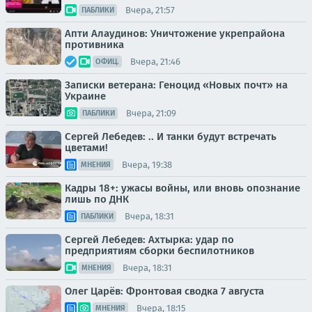
Вчера, 21:57
ПАБЛИКИ
Апти Алаудинов: Уничтожение укрепрайона
противника
Вчера, 21:46
ОФИЦ.
Записки ветерана: Геноцид «Новых почт» на
Украине
Вчера, 21:09
ПАБЛИКИ
Сергей Лебедев: .. И танки будут встречать
цветами!
Вчера, 19:38
МНЕНИЯ
Кадры 18+: ужасы войны, или вновь опознание
лишь по ДНК
Вчера, 18:31
ПАБЛИКИ
Сергей Лебедев: Ахтырка: удар по
предприятиям сборки беспилотников
Вчера, 18:31
МНЕНИЯ
Олег Царёв: Фронтовая сводка 7 августа
Вчера, 18:15
МНЕНИЯ