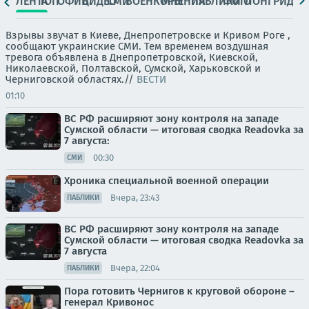
ЛЕНТА
ТОП
ОФИЦ.
ВИДЕО
СМИ
ВОЕНКОРЫ
МНЕНИЯ
ПАБЛИКИ
ФОТО
ЛОНГРИДЫ
Взрывы звучат в Киеве, Днепропетровске и Кривом Роге ,
сообщают украинские СМИ. Тем временем воздушная
тревога объявлена в Днепропетровской, Киевской,
Николаевской, Полтавской, Сумской, Харьковской и
Черниговской областях.//
ВЕСТИ
01:10
ВС РФ расширяют зону контроля на западе
Сумской области — итоговая сводка Readovka за
7 августа:
00:30
СМИ
Хроника специальной военной операции
Вчера, 23:43
ПАБЛИКИ
ВС РФ расширяют зону контроля на западе
Сумской области — итоговая сводка Readovka за
7 августа
Вчера, 22:04
ПАБЛИКИ
Пора готовить Чернигов к круговой обороне –
генерал Кривонос