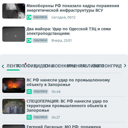
Минобороны РФ показало кадры поражения
энергетической инфраструктуры ВСУ
Сегодня, 00:12
ПАБЛИКИ
Два майора: Удар по Одесской ТЭЦ и семи
электроподстанциям:
Вчера, 23:01
ПАБЛИКИ
ЛЕНТА
ТОП
ОФИЦ.
ВИДЕО
СМИ
ВОЕНКОРЫ
МНЕНИЯ
ПАБЛИКИ
ФОТО
ЛОНГРИДЫ
ВС РФ нанесли удар по промышленному
объекту в Запорожье
04:46
ПАБЛИКИ
СПЕЦОПЕРАЦИЯ: ВС РФ нанесли удар по
территории промышленного обьекта в
Запорожье
04:27
ПАБЛИКИ
Евгений Лисицын: МО РФ: поражена