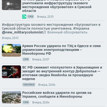
уничтожили инфраструктуру газового
месторождения «Бугроватое» в Сумской
области
Вчера, 22:15
СМИ
Инфраструктура газового месторождения «Бугроватое» в
Сумской области полностью уничтожена. #Украина
@new_militarycolumnist
//
Военный обозреватель
Вчера, 22:12
Армия России ударила по ТЭЦ в Одессе и семи
украинским электроподстанциям –
Минобороны РФ
Вчера, 22:07
СМИ
ВС РФ сжимают «полукотел» в Харьковщине и
заходят во внутренний контур Доброполья —
итоговая сводка Readovka за прошедшую
неделю
Вчера, 22:04
ПАБЛИКИ
Российские войска ударили по целям на
Украине, сообщили в Минобороны
Вчера, 22:04
СМИ