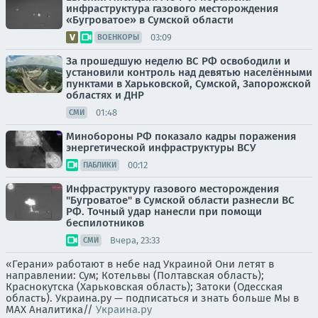
инфраструктура газового месторождения
«Бугроватое» в Сумской области
03:09
ВОЕНКОРЫ
За прошедшую неделю ВС РФ освободили и
установили контроль над девятью населёнными
пунктами в Харьковской, Сумской, Запорожской
областях и ДНР
01:48
СМИ
Минобороны РФ показало кадры поражения
энергетической инфраструктуры ВСУ
00:12
ПАБЛИКИ
Инфраструктуру газового месторождения
"Бугроватое" в Сумской области разнесли ВС
РФ. Точный удар нанесли при помощи
беспилотников
Вчера, 23:33
СМИ
«Герани» работают в небе над Украиной Они летят в
направлении: Сум; Котельвы (Полтавская область);
Краснокутска (Харьковская область); Затоки (Одесская
область). Украина.ру — подписаться и знать больше Мы в
MAX Аналитика//
Украина.ру