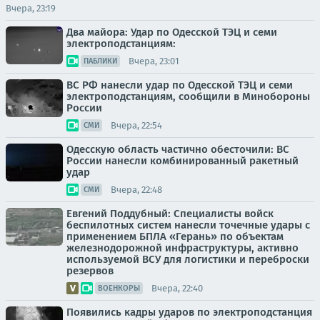
Вчера, 23:19
Два майора: Удар по Одесской ТЭЦ и семи
электроподстанциям:
Вчера, 23:01
ПАБЛИКИ
ВС РФ нанесли удар по Одесской ТЭЦ и семи
электроподстанциям, сообщили в Минобороны
России
Вчера, 22:54
СМИ
Одесскую область частично обесточили: ВС
России нанесли комбинированный ракетный
удар
Вчера, 22:48
СМИ
Евгений Поддубный: Специалисты войск
беспилотных систем нанесли точечные удары с
применением БПЛА «Герань» по объектам
железнодорожной инфраструктуры, активно
используемой ВСУ для логистики и переброски
резервов
Вчера, 22:40
ВОЕНКОРЫ
Появились кадры ударов по электроподстанция