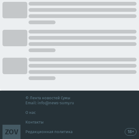
© Лента новостей Сумы
Email:
info@news-sumy.ru
О нас
Контакты
ZOV
18+
Редакционная политика