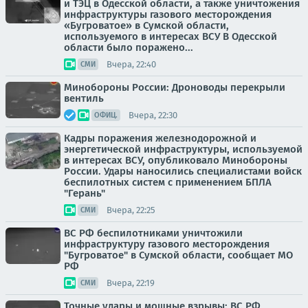
и ТЭЦ в Одесской области, а также уничтожения
инфраструктуры газового месторождения
«Бугроватое» в Сумской области,
используемого в интересах ВСУ В Одесской
области было поражено...
Вчера, 22:40
СМИ
Минобороны России: Дроноводы перекрыли
вентиль
Вчера, 22:30
ОФИЦ.
Кадры поражения железнодорожной и
энергетической инфраструктуры, используемой
в интересах ВСУ, опубликовало Минобороны
России. Удары наносились специалистами войск
беспилотных систем с применением БПЛА
"Герань"
Вчера, 22:25
СМИ
ВС РФ беспилотниками уничтожили
инфраструктуру газового месторождения
"Бугроватое" в Сумской области, сообщает МО
РФ
Вчера, 22:19
СМИ
Точные удары и мощные взрывы: ВС РФ