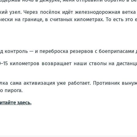
ий узел. Через посёлок идёт железнодорожная ветка 
чески на границе, в считаных километрах. То есть эт
д контроль — и переброска резервов с боеприпасами д
10–15 километров возвращает наши стволы на дистанц
лка сама активизация уже работает. Противник вынуж
о пирога.
итайте здесь.