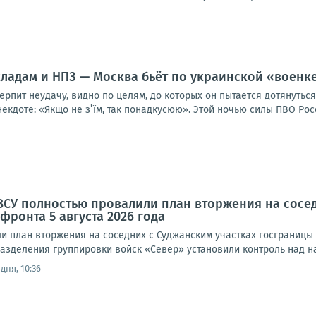
кладам и НПЗ — Москва бьёт по украинской «военк
терпит неудачу, видно по целям, до которых он пытается дотянуть
некдоте: «Якщо не з’їм, так понадкусюю». Этой ночью силы ПВО Росс
ВСУ полностью провалили план вторжения на сосе
фронта 5 августа 2026 года
 план вторжения на соседних с Суджанским участках госграницы Р
азделения группировки войск «Север» установили контроль над на
дня, 10:36