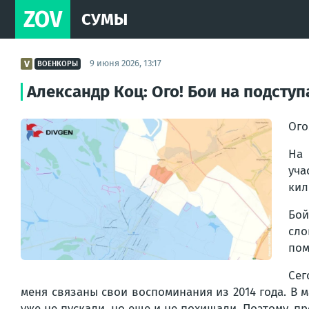
ZOV
СУМЫ
9 июня 2026, 13:17
ВОЕНКОРЫ
Александр Коц: Ого! Бои на подсту
Ого
На 
уча
кил
Бой
сло
пом
Сег
меня связаны свои воспоминания из 2014 года. В м
уже не пускали, но еще и не похищали. Поэтому, п