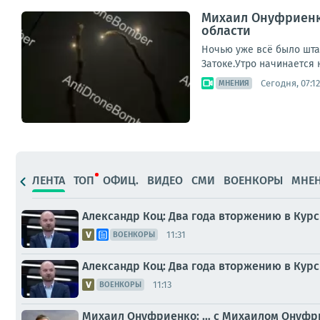
Михаил Онуфриенко
области
Ночью уже всё было штат
Затоке.Утро начинается н
Сегодня, 07:12
МНЕНИЯ
ЛЕНТА
ТОП
ОФИЦ.
ВИДЕО
СМИ
ВОЕНКОРЫ
МНЕ
Александр Коц: Два года вторжению в Курс
11:31
ВОЕНКОРЫ
Александр Коц: Два года вторжению в Курс
11:13
ВОЕНКОРЫ
Михаил Онуфриенко: … с Михаилом Онуфри