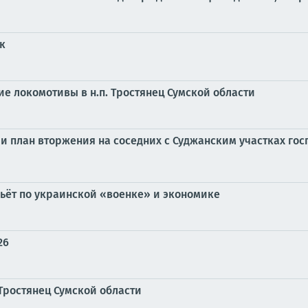
к
 локомотивы в н.п. Тростянец Сумской области
 план вторжения на соседних с Суджанским участках госг
бьёт по украинской «военке» и экономике
26
Тростянец Сумской области