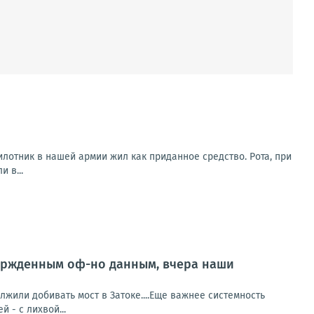
илотник в нашей армии жил как приданное средство. Рота, при
 в...
ержденным оф-но данным, вчера наши
или добивать мост в Затоке....Еще важнее системность
й - с лихвой...