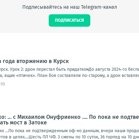
Подписывайтесь на наш Telegram-канал
ПОДПИСАТЬСЯ
а года вторжению в Курск
рск. Урок 2: дрон перестал быть придаткомДо августа 2024-го бесп
а, ящик «птичек». План боя составляли по-старому, а дрон вставляли
:13
о: … с Михаилом Онуфриенко …. По пока не подтв
ть мост в Затоке
о …По пока не подтвержденным оф-но данным, вчера наши продолж
ов в целях....Шесть ПЛ ЧФ. 3 смены по 10 суток, 36 торпед на 10 дне