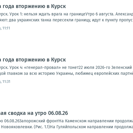
а года вторжению в Курск
рск. Урок 1: нельзя ждать врага на границеУтро 6 августа. Алексан
ют: два украинских танка пересекли границу, идут к пункту пропуск
 11:11
а года вторжению в Курск
рск. Урок 4: «генерал-провал» не тонет22 июля 2026-го Зеленски
дой главком за всю историю Украины, любимец европейских партнёр
 11:31
я сводка на утро 06.08.26
ро 06.08.26Запорожский фронтНа Каменском направлении продолжа
 Новояковлевки. (Рис. 1.1)На Гуляйпольском направлении продолжа