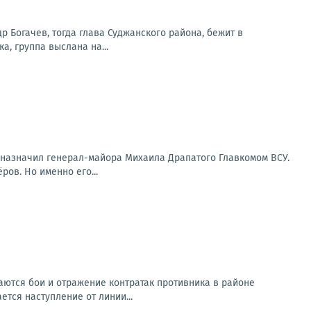
др Богачев, тогда глава Суджанского района, бежит в
а, группа выслана на...
й назначил генерал-майора Михаила Драпатого Главкомом ВСУ.
ов. Но именно его...
ются бои и отражение контратак противника в районе
ется наступление от линии...