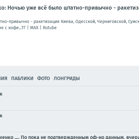
: Ночью уже всё было штатно-привычно - ракетиза
но-привычно - ракетизация Киева, Одесской, Черниговской, Сумско
е с кофе...ТГ | МАХ | Rutube
НИЯ
ПАБЛИКИ
ФОТО
ЛОНГРИДЫ
к
к
енко …. По пока не подтвержденным оф-но данным, вчера