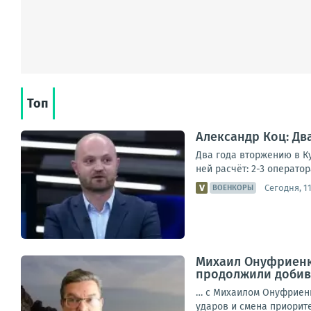
Топ
Александр Коц: Дв
Два года вторжению в Ку
ней расчёт: 2-3 оператор
Сегодня, 11
ВОЕНКОРЫ
Михаил Онуфриенк
продолжили добива
… с Михаилом Онуфриенк
ударов и смена приоритет