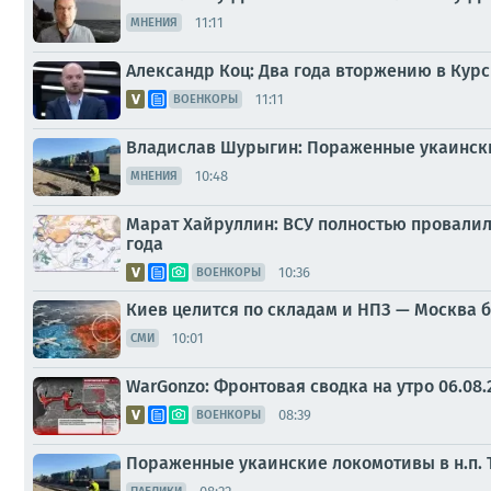
11:11
МНЕНИЯ
Александр Коц: Два года вторжению в Курс
11:11
ВОЕНКОРЫ
Владислав Шурыгин: Пораженные укаинские
10:48
МНЕНИЯ
Марат Хайруллин: ВСУ полностью провалили
года
10:36
ВОЕНКОРЫ
Киев целится по складам и НПЗ — Москва 
10:01
СМИ
WarGonzo: Фронтовая сводка на утро 06.08.
08:39
ВОЕНКОРЫ
Пораженные укаинские локомотивы в н.п. 