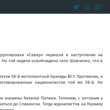
группировки «Север» перешли в наступление на
ь. На той неделе освобождено село Шевченко, что в
татки 58-й мотопехотной бригады ВСУ. Противник, к
мотивированных националистов той же 58-й. Не
а окраины Казачье Лопани. Топоним, с которым у
раться до Славянска. Тогда журналистов на Украину
лгород.