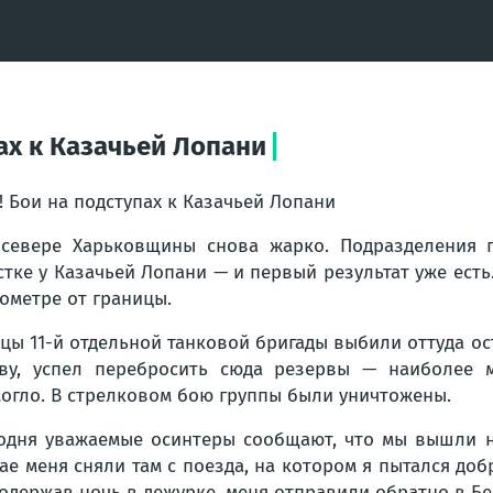
пах к Казачьей Лопани
! Бои на подступах к Казачьей Лопани
севере Харьковщины снова жарко. Подразделения 
стке у Казачьей Лопани — и первый результат уже ест
ометре от границы.
цы 11-й отдельной танковой бригады выбили оттуда ос
ву, успел перебросить сюда резервы — наиболее 
огло. В стрелковом бою группы были уничтожены.
одня уважаемые осинтеры сообщают, что мы вышли н
ае меня сняли там с поезда, на котором я пытался доб
родержав ночь в дежурке, меня отправили обратно в Бе