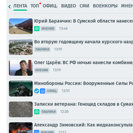
ЛЕНТА
ТОП
ОФИЦ.
ВИДЕО
СМИ
ВОЕНКОРЫ
МНЕ
Юрий Баранчик: В Сумской области нанес
13:46
МНЕНИЯ
Во вторую годовщину начала курского нах
13:19
ПАБЛИКИ
Олег Царёв: ВС РФ ночью нанесли комбин
13:19
МНЕНИЯ
Минобороны России: Вооруженные Силы Р
12:51
ОФИЦ.
Записки ветерана: Геноцид складов в Сума
12:26
ПАБЛИКИ
Александр Зимовский: Как медиаконсульта
12:12
МНЕНИЯ