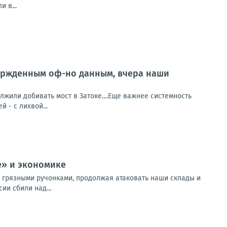
 в...
ержденным оф-но данным, вчера наши
или добивать мост в Затоке....Еще важнее системность
й - с лихвой...
е» и экономике
ся грязными ручонками, продолжая атаковать наши склады и
ии сбили над...