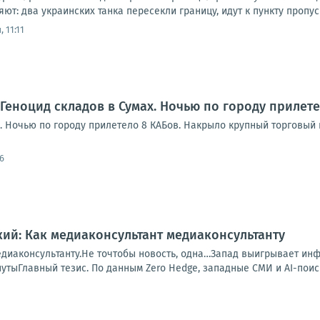
ют: два украинских танка пересекли границу, идут к пункту пропуск
 11:11
 Геноцид складов в Сумах. Ночью по городу прилет
. Ночью по городу прилетело 8 КАБов. Накрыло крупный торговый 
6
ий: Как медиаконсультант медиаконсультанту
едиаконсультанту.Не точтобы новость, одна…Запад выигрывает ин
утыГлавный тезис. По данным Zero Hedge, западные СМИ и AI-поиско