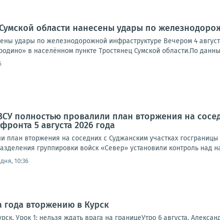
 Сумской области нанесены удары по железнодоро
сены удары по железнодорожной инфраструктуре Вечером 4 авгус
одино» в населённом пункте Тростянец Сумской области.По данным с
6
ВСУ полностью провалили план вторжения на сосе
фронта 5 августа 2026 года
 план вторжения на соседних с Суджанским участках госграницы Р
азделения группировки войск «Север» установили контроль над на
дня, 10:36
а года вторжению в Курск
рск. Урок 1: нельзя ждать врага на границеУтро 6 августа. Алексан