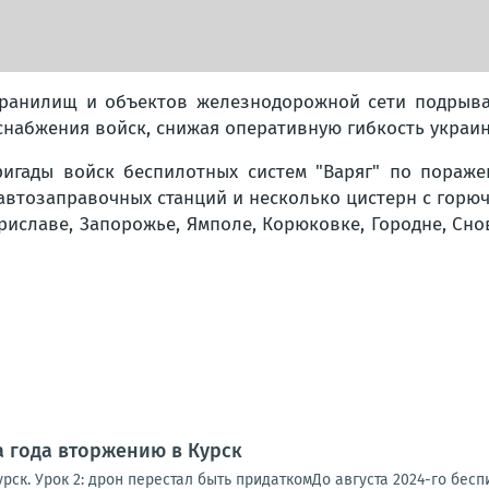
хранилищ и объектов железнодорожной сети подрыва
снабжения войск, снижая оперативную гибкость украи
ригады войск беспилотных систем "Варяг" по пораж
автозаправочных станций и несколько цистерн с горю
риславе, Запорожье, Ямполе, Корюковке, Городне, Снов
а года вторжению в Курск
рск. Урок 2: дрон перестал быть придаткомДо августа 2024-го бесп