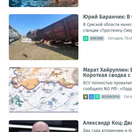
Юрий Баранчик: В
В Сумской области нане
станции «Тростянец-Смор
Сегодня, 13:4
МНЕНИЯ
Марат Хайруллин: 
Короткая сводка с 
ВСУ полностью провалили
сообщило МО РФ : «Подр
Сего
ВОЕНКОРЫ
Александр Коц: Дв
Два года вторжению в Ку