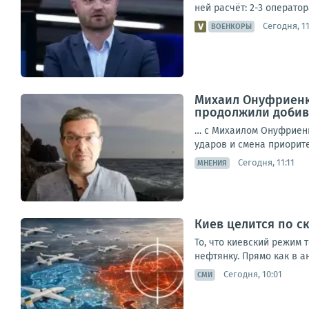
ней расчёт: 2-3 оператор
Сегодня, 11
ВОЕНКОРЫ
Михаил Онуфриенк
продолжили добива
… с Михаилом Онуфриенк
ударов и смена приоритет
Сегодня, 11:11
МНЕНИЯ
Киев целится по с
То, что киевский режим 
нефтянку. Прямо как в а
Сегодня, 10:01
СМИ