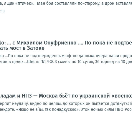
а, ящик «птичек». План боя составляли по-старому, а дрон вставляли
:13
о: … с Михаилом Онуфриенко …. По пока не подтв
ть мост в Затоке
о …По пока не подтвержденным оф-но данным, вчера наши продолж
ов в целях....Шесть ПЛ ЧФ. 3 смены по 10 суток, 36 торпед на 10 дне
кладам и НПЗ — Москва бьёт по украинской «военк
терпит неудачу, видно по целям, до которых он пытается дотянуть
некдоте: «Якщо не з’їм, так понадкусюю». Этой ночью силы ПВО Росс