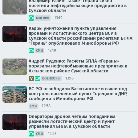
Владимир Разин: Также "Герани сикер"
посетили нефтедобывающие предприятия в
Сумской области
13:19
МНЕНИЯ
Кадры уничтожения пункта управления
дронами и логистического центра ВСУ в
Сумской области российскими расчетами БПЛА
"Герань" опубликовало Минобороны РФ
13:19
СМИ
Андрей Руденко: Расчёты БПЛА «Герань»
поразили нефтедобывающие предприятия в
Ахтырском районе Сумской области
13:16
ВОЕНКОРЫ
ВС РФ освободили Васютинское и взяли под
контроль населённый пункт Торецкое в ДНР,
сообщили в Минобороны РФ
12:58
СМИ
Операторы дронов чётким попаданием
разнесли логистический центр и пункт
управления БПЛА в Сумской области
12:53
СМИ