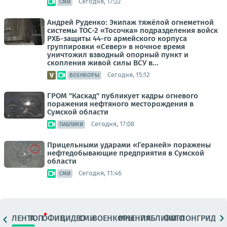
Сегодня, 17:22
СМИ
Андрей Руденко: Экипаж тяжёлой огнеметной
системы ТОС-2 «Тосочка» подразделения войск
РХБ-защиты 44-го армейского корпуса
группировки «Север» в ночное время
уничтожил взводный опорный пункт и
скопления живой силы ВСУ в...
Сегодня, 15:12
ВОЕНКОРЫ
ГРОМ "Каскад" публикует кадры огневого
поражения нефтяного месторождения в
Сумской области
Сегодня, 17:08
ПАБЛИКИ
Прицельными ударами «Гераней» поражены
нефтедобывающие предприятия в Сумской
области
Сегодня, 11:46
СМИ
ЛЕНТА
ТОП
ОФИЦ.
ВИДЕО
СМИ
ВОЕНКОРЫ
МНЕНИЯ
ПАБЛИКИ
ФОТО
ЛОНГРИДЫ