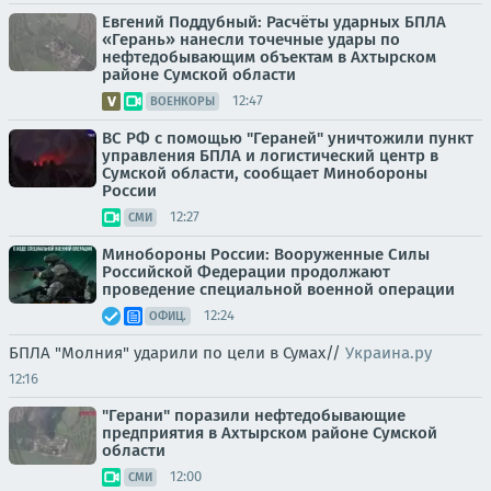
Евгений Поддубный: Расчёты ударных БПЛА
«Герань» нанесли точечные удары по
нефтедобывающим объектам в Ахтырском
районе Сумской области
12:47
ВОЕНКОРЫ
ВС РФ с помощью "Гераней" уничтожили пункт
управления БПЛА и логистический центр в
Сумской области, сообщает Минобороны
России
12:27
СМИ
Минобороны России: Вооруженные Силы
Российской Федерации продолжают
проведение специальной военной операции
12:24
ОФИЦ.
БПЛА "Молния" ударили по цели в Сумах//
Украина.ру
12:16
"Герани" поразили нефтедобывающие
предприятия в Ахтырском районе Сумской
области
12:00
СМИ