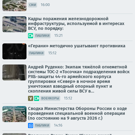
16:00
СМИ
Кадры поражения железнодорожной
инфраструктуры, используемой в интересах
ВСУ, по порядку:
15:21
ПАБЛИКИ
«Герани» методично ушатывают противника
15:12
ПАБЛИКИ
Андрей Руденко: Экипаж тяжёлой огнеметной
системы ТОС-2 «Тосочка» подразделения войск
РХБ-защиты 44-го армейского корпуса
группировки «Север» в ночное время
уничтожил взводный опорный пункт и
скопления живой силы ВСУ в...
15:12
ВОЕНКОРЫ
Сводка Министерства Обороны России о ходе
проведения специальной военной операции
(по состоянию на 9 августа 2026 г.)
14:16
ПАБЛИКИ