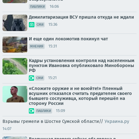
16:06
ПАБЛИКИ
Демилитаризация ВСУ пришла откуда не ждали
15:36
СМИ
И еще один локомотив покинул чат
15:31
МНЕНИЯ
Кадры установления контроля над населенным
пунктом Ивановка опубликовало Минобороны
РФ
15:21
СМИ
«Сложите оружие и не воюйте!» Пленный
всушник отказался считать предателем своего
бывшего сослуживца, который перешёл на
сторону России
15:09
ПАБЛИКИ
Взрывы гремели в Шостке Сумской области//
Украина.ру
14:07
Воздушная тревога сейчас объявлена в