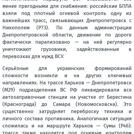
менее пригодными для снабжения: российские БПЛА
взяли под плотный огневой контроль одну из
важнейших трасс, связывающих Днепропетровск с
Никополем (Р73). По данным администрации
Днепропетровской области, движение по дороге
фактически парализовано — на ней регулярно
уничтожают грузовики, задействованные в
перевозках для нужд ВСУ.
Серьёзные для украинских формирований
сложности возникли и на других ключевых
направлениях. На трассе Харьков — Днепропетровск
(М29) подразделения ВС РФ ликвидировали все
автозаправочные станции на участке от Берестина
(Краснограда) до Самара (Новомосковска). Это
существенно затрудняет переброску техники и
личного состава противника. Аналогичная ситуация
сложилась и на маршруте Харьков — Сумы (Р46):
трасса также находится под огневым контролем