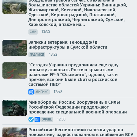
большинстве областей Украины: Винницкой,
Житомирской, Киевской, Николаевской,
Одесской, Кировоградской, Полтавской,
Днепропетровской, Черниговской, Сумской,
Харьковской, а также на...
13:30
СМИ
Записки ветерана: Геноцид ж\д
инфраструктуры в Сумской области
13:22
ПАБЛИКИ
"Сегодня Украина предприняла еще одну
попытку атаковать Россию крылатыми
ракетами FP-5 "Фламинго", однако, как и
прежде, все они были сбиты российской
системой ПВО"
12:48
МНЕНИЯ
Минобороны России: Вооруженные Силы
Российской Федерации продолжают
проведение специальной военной операции
12:30
ОФИЦ.
Российские беспилотники нанесли удар по
локомотиву, задействованном в снабжении ВСУ