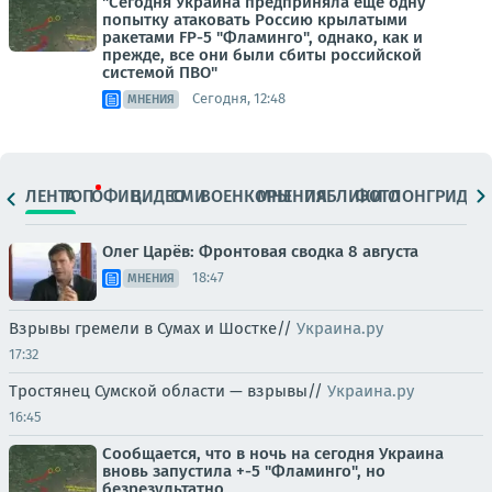
"Сегодня Украина предприняла еще одну
попытку атаковать Россию крылатыми
ракетами FP-5 "Фламинго", однако, как и
прежде, все они были сбиты российской
системой ПВО"
Сегодня, 12:48
МНЕНИЯ
ЛЕНТА
ТОП
ОФИЦ.
ВИДЕО
СМИ
ВОЕНКОРЫ
МНЕНИЯ
ПАБЛИКИ
ФОТО
ЛОНГРИДЫ
Олег Царёв: Фронтовая сводка 8 августа
18:47
МНЕНИЯ
Взрывы гремели в Сумах и Шостке//
Украина.ру
17:32
Тростянец Сумской области — взрывы//
Украина.ру
16:45
Сообщается, что в ночь на сегодня Украина
вновь запустила +-5 "Фламинго", но
безрезультатно