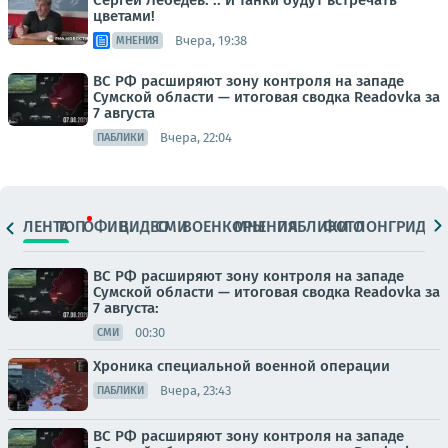
Сергей Лебедев: .. И танки будут встречать
цветами!
Вчера, 19:38
МНЕНИЯ
ВС РФ расширяют зону контроля на западе
Сумской области — итоговая сводка Readovka за
7 августа
Вчера, 22:04
ПАБЛИКИ
ЛЕНТА
ТОП
ОФИЦ.
ВИДЕО
СМИ
ВОЕНКОРЫ
МНЕНИЯ
ПАБЛИКИ
ФОТО
ЛОНГРИДЫ
ВС РФ расширяют зону контроля на западе
Сумской области — итоговая сводка Readovka за
7 августа:
00:30
СМИ
Хроника специальной военной операции
Вчера, 23:43
ПАБЛИКИ
ВС РФ расширяют зону контроля на западе