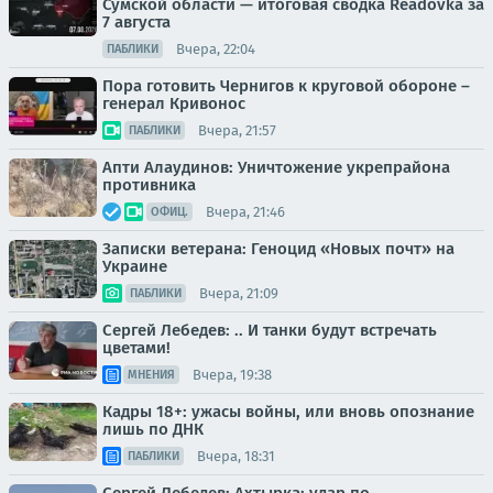
Сумской области — итоговая сводка Readovka за
7 августа
Вчера, 22:04
ПАБЛИКИ
Пора готовить Чернигов к круговой обороне –
генерал Кривонос
Вчера, 21:57
ПАБЛИКИ
Апти Алаудинов: Уничтожение укрепрайона
противника
Вчера, 21:46
ОФИЦ.
Записки ветерана: Геноцид «Новых почт» на
Украине
Вчера, 21:09
ПАБЛИКИ
Сергей Лебедев: .. И танки будут встречать
цветами!
Вчера, 19:38
МНЕНИЯ
Кадры 18+: ужасы войны, или вновь опознание
лишь по ДНК
Вчера, 18:31
ПАБЛИКИ