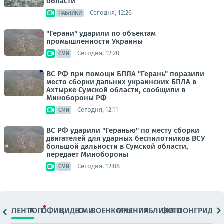
области
Сегодня, 12:26
ПАБЛИКИ
"Герани" ударили по объектам
промышленности Украины
Сегодня, 12:20
СМИ
ВС РФ при помощи БПЛА "Герань" поразили
место сборки дальних украинских БПЛА в
Ахтырке Сумской области, сообщили в
Минобороны РФ
Сегодня, 12:11
СМИ
ВС РФ ударили "Геранью" по месту сборки
двигателей для ударных беспилотников ВСУ
большой дальности в Сумской области,
передает Минобороны
Сегодня, 12:08
СМИ
ЛЕНТА
ТОП
ОФИЦ.
ВИДЕО
СМИ
ВОЕНКОРЫ
МНЕНИЯ
ПАБЛИКИ
ФОТО
ЛОНГРИДЫ