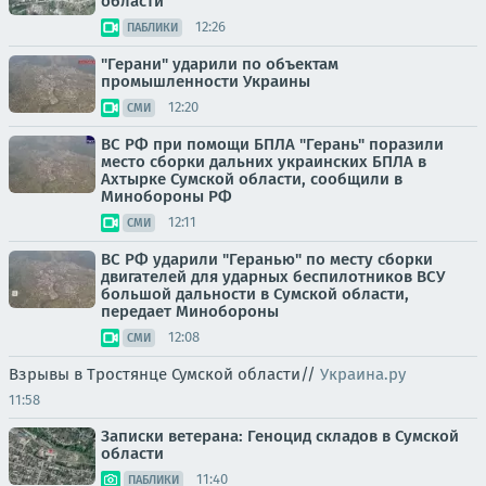
области
12:26
ПАБЛИКИ
"Герани" ударили по объектам
промышленности Украины
12:20
СМИ
ВС РФ при помощи БПЛА "Герань" поразили
место сборки дальних украинских БПЛА в
Ахтырке Сумской области, сообщили в
Минобороны РФ
12:11
СМИ
ВС РФ ударили "Геранью" по месту сборки
двигателей для ударных беспилотников ВСУ
большой дальности в Сумской области,
передает Минобороны
12:08
СМИ
Взрывы в Тростянце Сумской области//
Украина.ру
11:58
Записки ветерана: Геноцид складов в Сумской
области
11:40
ПАБЛИКИ