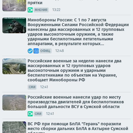
прятки
13:22
МНЕНИЯ
Минобороны России: С 1 по 7 августа
Вооруженными Силами Российской Федерации
нанесены два массированных и 12 групповых
ударов высокоточным оружием, а также
ударными беспилотными летательными
аппаратами, в результате которых...
12:48
ОФИЦ.
Российские военные за неделю нанесли два
массированных и 12 групповых ударов
высокоточным оружием и ударными
беспилотниками по объектам на Украине,
сообщает Минобороны РФ
12:41
СМИ
Российские военные нанесли удар по месту
производства двигателей для беспилотников
большой дальности ВСУ в Сумской области
12:41
СМИ
ВС РФ при помощи БпЛА "Герань" поразили
место сборки дальних БпЛА в Ахтырке Сумской