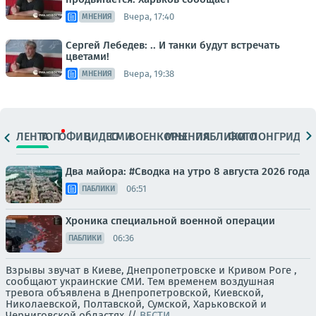
Вчера, 17:40
МНЕНИЯ
Сергей Лебедев: .. И танки будут встречать
цветами!
Вчера, 19:38
МНЕНИЯ
ЛЕНТА
ТОП
ОФИЦ.
ВИДЕО
СМИ
ВОЕНКОРЫ
МНЕНИЯ
ПАБЛИКИ
ФОТО
ЛОНГРИДЫ
Два майора: #Сводка на утро 8 августа 2026 года
06:51
ПАБЛИКИ
Хроника специальной военной операции
06:36
ПАБЛИКИ
Взрывы звучат в Киеве, Днепропетровске и Кривом Роге ,
сообщают украинские СМИ. Тем временем воздушная
тревога объявлена в Днепропетровской, Киевской,
Николаевской, Полтавской, Сумской, Харьковской и
Черниговской областях.//
ВЕСТИ