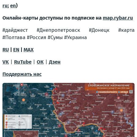
ru
;
en
)
Онлайн-карты доступны по подписке на
map.rybar.ru
#дайджест #Днепропетровск #Донецк #карта
#Полтава #Россия #Сумы #Украина
RU
|
EN
|
MAX
VK
|
RuTube
|
ОК
|
Дзен
Поддержать нас