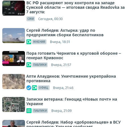
ВС РФ расширяют зону контроля на западе
Сумской области — итоговая сводка Readovka за
7 августа:
Сегодня, 00:30
СМИ
Сергей Лебедев: Ахтырка: удар по
предприятиям сборки беспилотников
Вчера, 18:31
МНЕНИЯ
Пора готовить Чернигов к круговой обороне –
генерал Кривонос
Вчера, 21:57
ПАБЛИКИ
Апти Алаудинов: Уничтожение укрепрайона
противника
Вчера, 21:46
ОФИЦ.
Записки ветерана: Геноцид «Новых почт» на
Украине
Вчера, 21:09
ПАБЛИКИ
Сергей Лебедев: Набор «добровольцев» в ВСУ
продвигается: Харьков сообщает