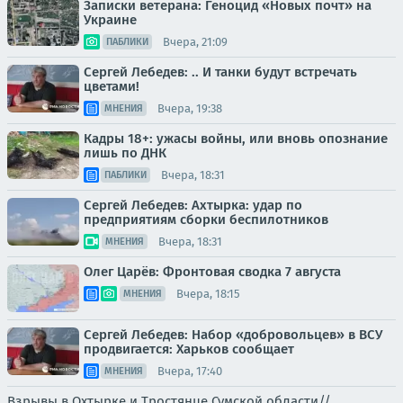
Записки ветерана: Геноцид «Новых почт» на
Украине
Вчера, 21:09
ПАБЛИКИ
Сергей Лебедев: .. И танки будут встречать
цветами!
Вчера, 19:38
МНЕНИЯ
Кадры 18+: ужасы войны, или вновь опознание
лишь по ДНК
Вчера, 18:31
ПАБЛИКИ
Сергей Лебедев: Ахтырка: удар по
предприятиям сборки беспилотников
Вчера, 18:31
МНЕНИЯ
Олег Царёв: Фронтовая сводка 7 августа
Вчера, 18:15
МНЕНИЯ
Сергей Лебедев: Набор «добровольцев» в ВСУ
продвигается: Харьков сообщает
Вчера, 17:40
МНЕНИЯ
Взрывы в Охтырке и Тростянце Сумской области//