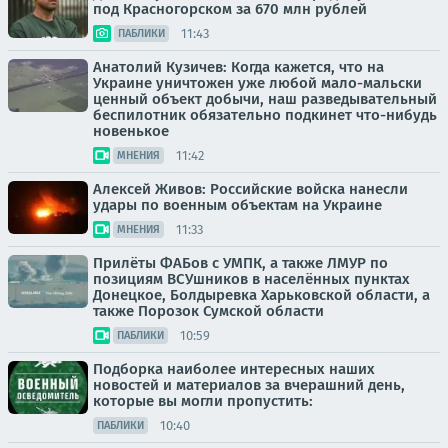
под Красногорском за 670 млн рублей
11:43
ПАБЛИКИ
Анатолий Кузичев: Когда кажется, что на
Украине уничтожен уже любой мало-мальски
ценный объект добычи, наш разведывательный
беспилотник обязательно подкинет что-нибудь
новенькое
11:42
МНЕНИЯ
Алексей Живов: Российские войска нанесли
удары по военным объектам на Украине
11:33
МНЕНИЯ
Прилёты ФАБов с УМПК, а также ЛМУР по
позициям ВСУшников в населённых пунктах
Донецкое, Болдыревка Харьковской области, а
также Порозок Сумской области
10:59
ПАБЛИКИ
Подборка наиболее интересных наших
новостей и материалов за вчерашний день,
которые вы могли пропустить:
10:40
ПАБЛИКИ