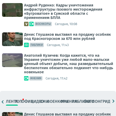
Андрей Руденко: Кадры уничтожения
инфраструктуры газового месторождения
«Бугроватое» в Сумской области с
применением БПЛА
Сегодня, 10:08
ВОЕНКОРЫ
Денис Глушаков выставил на продажу особняк
под Красногорском за 670 млн рублей
Сегодня, 11:43
ПАБЛИКИ
Анатолий Кузичев: Когда кажется, что на
Украине уничтожен уже любой мало-мальски
ценный объект добычи, наш разведывательный
беспилотник обязательно подкинет что-нибудь
новенькое
Сегодня, 11:42
МНЕНИЯ
ЛЕНТА
ТОП
ОФИЦ.
ВИДЕО
СМИ
ВОЕНКОРЫ
МНЕНИЯ
ПАБЛИКИ
ФОТО
ЛОНГРИДЫ
Денис Глушаков выставил на продажу особняк