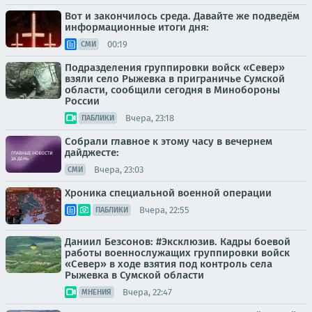
Вот и закончилось среда. Давайте же подведём
информационные итоги дня:
00:19
СМИ
Подразделения группировки войск «Север»
взяли село Рыжевка в приграничье Сумской
области, сообщили сегодня в Минобороны
России
Вчера, 23:18
ПАБЛИКИ
Собрали главное к этому часу в вечернем
дайджесте:
Вчера, 23:03
СМИ
Хроника специальной военной операции
Вчера, 22:55
ПАБЛИКИ
Даниил Безсонов: #Эксклюзив. Кадры боевой
работы военнослужащих группировки войск
«Север» в ходе взятия под контроль села
Рыжевка в Сумской области
Вчера, 22:47
МНЕНИЯ