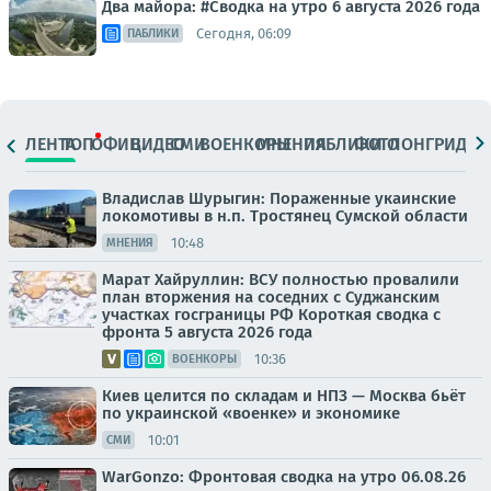
Два майора: #Сводка на утро 6 августа 2026 года
Сегодня, 06:09
ПАБЛИКИ
ЛЕНТА
ТОП
ОФИЦ.
ВИДЕО
СМИ
ВОЕНКОРЫ
МНЕНИЯ
ПАБЛИКИ
ФОТО
ЛОНГРИДЫ
Владислав Шурыгин: Пораженные укаинские
локомотивы в н.п. Тростянец Сумской области
10:48
МНЕНИЯ
Марат Хайруллин: ВСУ полностью провалили
план вторжения на соседних с Суджанским
участках госграницы РФ Короткая сводка с
фронта 5 августа 2026 года
10:36
ВОЕНКОРЫ
Киев целится по складам и НПЗ — Москва бьёт
по украинской «военке» и экономике
10:01
СМИ
WarGonzo: Фронтовая сводка на утро 06.08.26