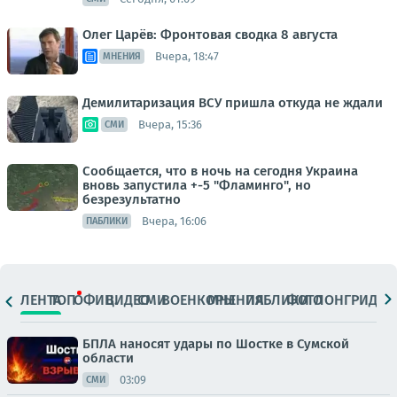
Олег Царёв: Фронтовая сводка 8 августа
Вчера, 18:47
МНЕНИЯ
Демилитаризация ВСУ пришла откуда не ждали
Вчера, 15:36
СМИ
Сообщается, что в ночь на сегодня Украина
вновь запустила +-5 "Фламинго", но
безрезультатно
Вчера, 16:06
ПАБЛИКИ
ЛЕНТА
ТОП
ОФИЦ.
ВИДЕО
СМИ
ВОЕНКОРЫ
МНЕНИЯ
ПАБЛИКИ
ФОТО
ЛОНГРИДЫ
БПЛА наносят удары по Шостке в Сумской
области
03:09
СМИ