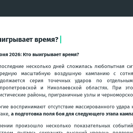
выигрывает время?
юня 2026: Кто выигрывает время?
последние несколько дней сложилась любопытная си
ередную масштабную воздушную кампанию с сотня
должается серия точечных ударов по отдельным 
пропетровской и Николаевской областях. При эт
истические районы, приграничные узлы и черноморско
гие воспринимают отсутствие массированного удара к
таке,
а подготовка поля боя для следующего этапа камп
влении произошло несколько показательных событий
дством, пытаясь сохранить высокий уровень поддер