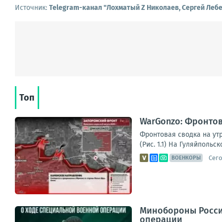
Источник:
Telegram-канал "Лохматый Z Николаев, Сергей Леб
Топ
WarGonzo: Фронтова
Фронтовая сводка на ут
(Рис. 1.1) На Гуляйполь
Сего
ВОЕНКОРЫ
Минобороны Росси
операции