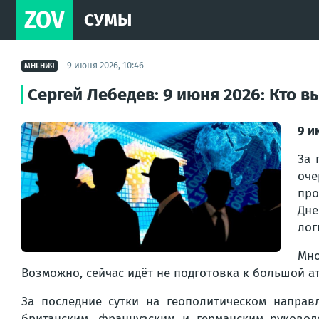
ZOV
СУМЫ
9 июня 2026, 10:46
МНЕНИЯ
Сергей Лебедев: 9 июня 2026: Кто 
9 и
За 
оч
про
Дне
лог
Мно
Возможно, сейчас идёт не подготовка к большой а
За последние сутки на геополитическом напра
британским, французским и германским руково