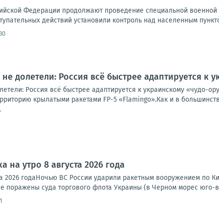
ийской Федерации продолжают проведение специальной военной о
тупательных действий установили контроль над населенным пункто
30
не долетели: Россия всё быстрее адаптируется к
летели: Россия всё быстрее адаптируется к украинскому «чудо-о
рриторию крылатыми ракетами FP-5 «Flamingo».Как и в большинств
7
а на утро 8 августа 2026 года
та 2026 годаНочью ВС России ударили ракетным вооружением по Ки
е поражены суда торгового флота Украины (в Черном морес юго-во
1