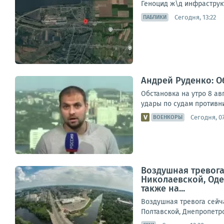
Геноцид ж\д инфраструк
Сегодня, 13:22
ПАБЛИКИ
Андрей Руденко: Об
Обстановка на утро 8 ав
удары по судам противни
Сегодня, 0
ВОЕНКОРЫ
Воздушная тревога
Николаевской, Оде
также на...
Воздушная тревога сейч
Полтавской, Днепропетро