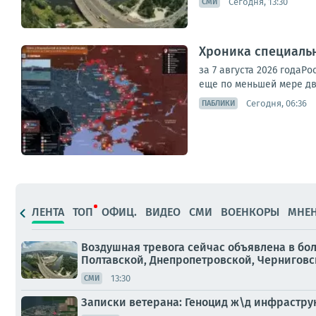
Сегодня, 13:30
СМИ
Хроника специаль
за 7 августа 2026 года
еще по меньшей мере дв
Сегодня, 06:36
ПАБЛИКИ
ЛЕНТА
ТОП
ОФИЦ.
ВИДЕО
СМИ
ВОЕНКОРЫ
МНЕ
Воздушная тревога сейчас объявлена в бо
Полтавской, Днепропетровской, Черниговско
13:30
СМИ
Записки ветерана: Геноцид ж\д инфрастру