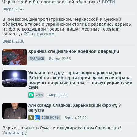
Черкасской и Днепропетровской областях.//
ВЕСТИ
Вчера, 23:42
В Киевской, Днепропетровской, Черкасской и Сумской
областях, а также в украинской столице раздались взрывы
на фоне воздушной тревоги, пишут местные Telegram-
каналы//
RT на русском
Вчера, 23:36
Хроника специальной военной операции
Вчера, 22:55
ПАБЛИКИ
Украине не дадут производить ракеты для
Patriot на своей территории, даже если страна
получит лицензии на них, — пишут украинские
СМИ
Вчера, 22:19
СМИ
Александр Сладков: Харьковский фронт, 8
августа
Вчера, 22:09
ВОЕНКОРЫ
Взрывы звучат в Сумах и оккупированном Славянске//
Украина.ру