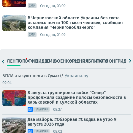
Сегодня, 03:09
СМИ
В Черниговской области Украины без света
остались почти 100 тысяч человек, сообщает
компания "Черниговоблэнерго"
Сегодня, 01:09
СМИ
ЛЕНТА
ТОП
ОФИЦ.
ВИДЕО
СМИ
ВОЕНКОРЫ
МНЕНИЯ
ПАБЛИКИ
ФОТО
ЛОНГРИДЫ
БПЛА атакуют цели в Сумах//
Украина.ру
09:04
8 августа группировка войск "Север"
продолжила создание полосы безопасности в
Харьковской и Сумской областях
08:27
ПАБЛИКИ
Два майора: #Обзорная #Сводка на утро 9
августа 2026 года
08:02
ПАБЛИКИ