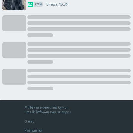
Вчера, 15:36
СМИ
© Лента новостей Сумы
Email:
info@news-sumy.ru
О нас
Контакты