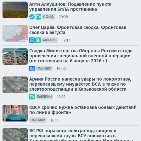
Апти Алаудинов: Подавление пункта
управления БпЛА противника
20:38
ОФИЦ.
Олег Царёв: Фронтовая сводка. Фронтовая
сводка 6 августа
19:17
МНЕНИЯ
Сводка Министерства Обороны России о ходе
проведения специальной военной операции
(по состоянию на 6 августа 2026 г.)
19:00
ПАБЛИКИ
Армия России нанесла удары по локомотиву,
перевозившему имущество ВСУ, а также по
электроподстанции в Харьковской области
18:22
ПАБЛИКИ
«ВСУ срочно нужна остановка боевых действий
по линии фронта»
18:11
ПАБЛИКИ
ВС РФ поразили электроподстанцию и
перевозивший грузы ВСУ локомотив в
Харьковской области, сообщает Минобороны