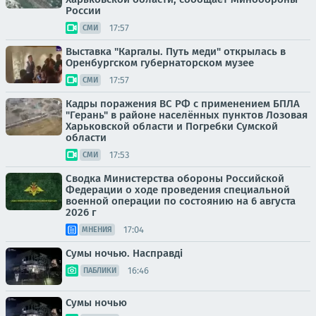
России
17:57
СМИ
Выставка "Каргалы. Путь меди" открылась в
Оренбургском губернаторском музее
17:57
СМИ
Кадры поражения ВС РФ с применением БПЛА
"Герань" в районе населённых пунктов Лозовая
Харьковской области и Погребки Сумской
области
17:53
СМИ
Сводка Министерства обороны Российской
Федерации о ходе проведения специальной
военной операции по состоянию на 6 августа
2026 г
17:04
МНЕНИЯ
Сумы ночью. Насправді
16:46
ПАБЛИКИ
Сумы ночью