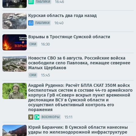
16:46
ПАБЛИКИ
Курская область два года назад
16:40
ПАБЛИКИ
Взрывы в Тростянце Сумской области
16:30
СМИ
Новости СВО за 6 августа. Российские войска
освободили село Павловка, лежащее севернее
Малых Щербаков
15:45
СМИ
Андрей Руденко: Расчёт БПЛА СКАТ 350М войск
беспилотных систем в составе 44-го армейского
корпуса ГрВ «Север» вскрыл пункт временной
дислокации ВСУ в Сумской области и
осуществил объективный контроль его
поражения
15:11
ВОЕНКОРЫ
Юрий Баранчик: В Сумской области нанесены
удары по железнодорожной инфраструктуре