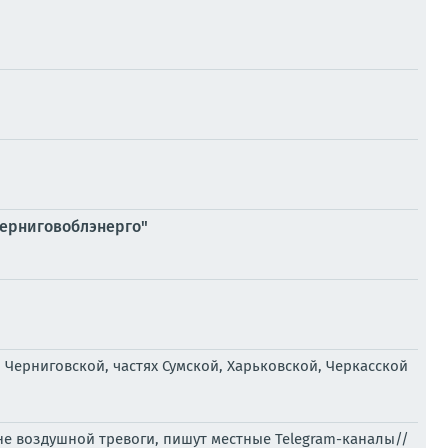
Черниговоблэнерго"
 Черниговской, частях Сумской, Харьковской, Черкасской
не воздушной тревоги, пишут местные Telegram-каналы//