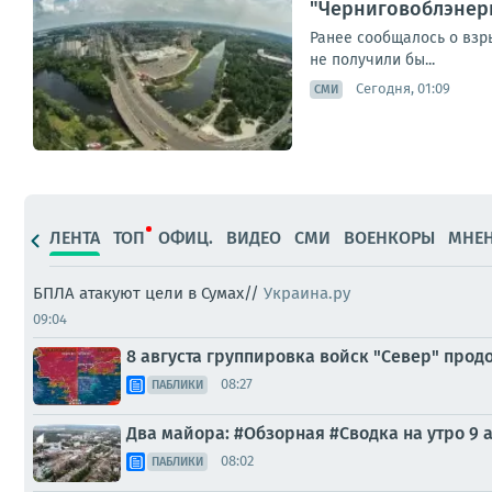
"Черниговоблэнер
Ранее сообщалось о взры
не получили бы...
Сегодня, 01:09
СМИ
ЛЕНТА
ТОП
ОФИЦ.
ВИДЕО
СМИ
ВОЕНКОРЫ
МНЕ
БПЛА атакуют цели в Сумах//
Украина.ру
09:04
8 августа группировка войск "Север" прод
08:27
ПАБЛИКИ
Два майора: #Обзорная #Сводка на утро 9 а
08:02
ПАБЛИКИ