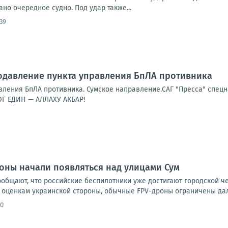
но очередное судно. Под удар также...
:39
одавление пункта управления БпЛА противника
ления БпЛА противника. Сумское направление.САГ "Пресса" спецна
Г ЕДИН — АЛЛАХУ АКБАР!
оны начали появляться над улицами Сум
ообщают, что российские беспилотники уже достигают городской ч
 оценкам украинской стороны, обычные FPV-дроны ограничены даль
00