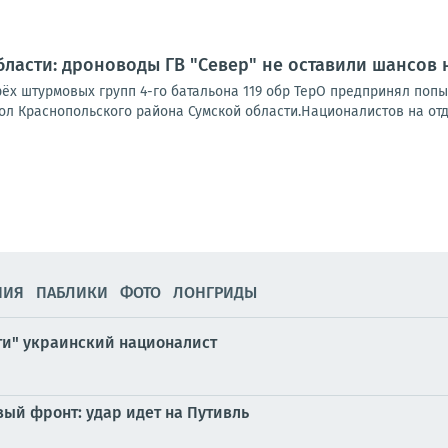
бласти: дроноводы ГВ "Север" не оставили шансо
ёх штурмовых групп 4-го батальона 119 обр ТерО предпринял попы
ол Краснопольского района Сумской области.Националистов на отда
НИЯ
ПАБЛИКИ
ФОТО
ЛОНГРИДЫ
ти" украинский националист
вый фронт: удар идет на Путивль