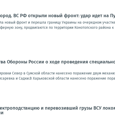
город. ВС РФ открыли новый фронт: удар идет на П
ла новый фронт и перешла границу Украины на очередном участке
ферную зону, продвигаются по территории Конотопского района к П
ва Обороны России о ходе проведения специально
ровки Север в Сумской области нанесено поражение двум механи
исаревка и Садки.В Харьковской области нанесено поражение пора
ектроподстанцию и перевозивший грузы ВСУ локом
ии