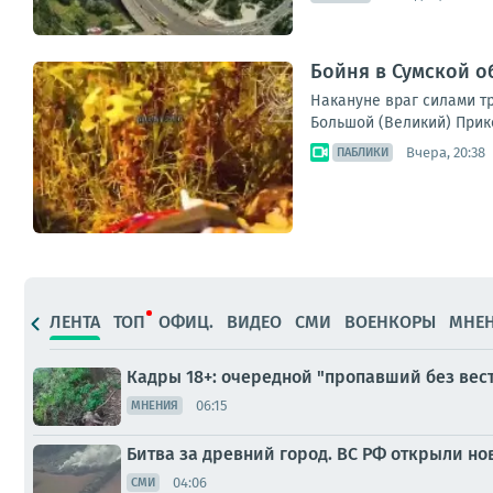
Бойня в Сумской о
Накануне враг силами тр
Большой (Великий) Прик
Вчера, 20:38
ПАБЛИКИ
ЛЕНТА
ТОП
ОФИЦ.
ВИДЕО
СМИ
ВОЕНКОРЫ
МНЕ
Кадры 18+: очередной "пропавший без вес
06:15
МНЕНИЯ
Битва за древний город. ВС РФ открыли но
04:06
СМИ