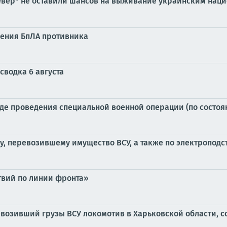
Север" не оставили шансов на выживание украинским нац
ления БпЛА противника
сводка 6 августа
е проведения специальной военной операции (по состоянию
у, перевозившему имущество ВСУ, а также по электроподс
твий по линии фронта»
евозивший грузы ВСУ локомотив в Харьковской области, 