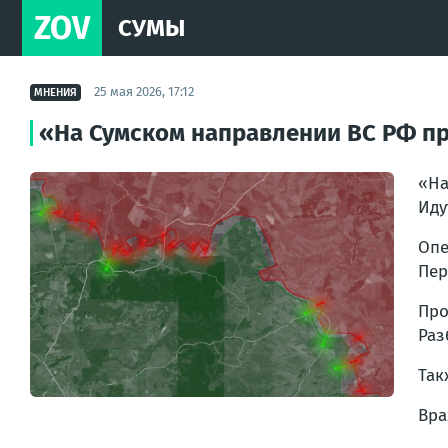
ZOV
СУМЫ
25 мая 2026, 17:12
МНЕНИЯ
«На Сумском направлении ВС РФ пр
«На
Иду
Опе
Пер
Про
Раз
Так
Вра