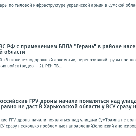
ары по тыловой инфраструктуре украинской армии в Сумской обла
С РФ с применением БПЛА "Герань" в районе насе
й области
0 кВт и железнодорожный локомотив, перевозивший грузы военного
х войск (видео — 2). РЕН ТВ...
. Российские FPV-дроны начали появляться над ули
 равно не даст В Харьковской области у ВСУ сраз
йские FPV-дроны начали появляться над улицами СумТрампа не вол
ВСУ сразу несколько проблемных направленийЗеленский анонсиров