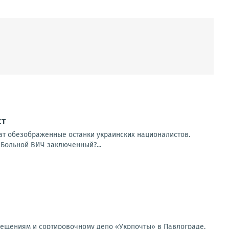
ст
ат обезображенные останки украинских националистов.
 Больной ВИЧ заключенный?...
мещениям и сортировочному депо «Укрпочты» в Павлограде.