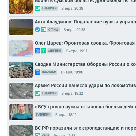
Бойня в Сумской области: дроноводы ГВ "
Вчера, 20:38
ПАБЛИКИ
Апти Алаудинов: Подавление пункта управ
Вчера, 20:38
ОФИЦ.
Олег Царёв: Фронтовая сводка. Фронтовая 
Вчера, 19:17
МНЕНИЯ
Сводка Министерства Обороны России о ход
Вчера, 19:00
ПАБЛИКИ
Армия России нанесла удары по локомотив
Вчера, 18:22
ПАБЛИКИ
«ВСУ срочно нужна остановка боевых дейс
Вчера, 18:11
ПАБЛИКИ
ВС РФ поразили электроподстанцию и пер
Вчера, 17:57
СМИ