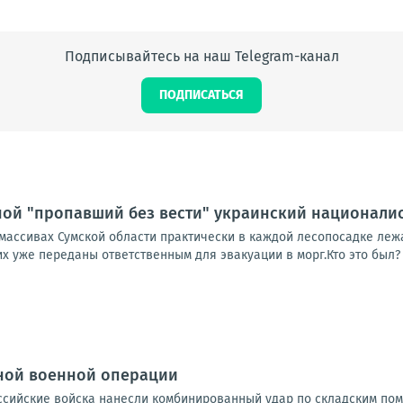
Подписывайтесь на наш Telegram-канал
ПОДПИСАТЬСЯ
ной "пропавший без вести" украинский национали
массивах Сумской области практически в каждой лесопосадке леж
х уже переданы ответственным для эвакуации в морг.Кто это был?
ной военной операции
Российские войска нанесли комбинированный удар по складским по