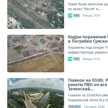
Также были нанесены уд
на канал "Вести" в...
Вчера, 17:57
СМИ
Кадры поражения В
и Погребки Сумско
Поражены подстанция 11
инфраструктура украински
Вчера, 17:53
СМИ
Главное на 03:00:
ракеты ПВО он все
Зеленский...
Главное на 03:00:Росси
Харьковской области у 
Сегодня, 03:06
ПАБЛИКИ