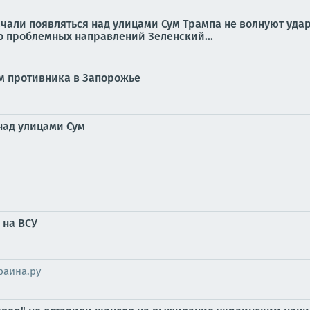
начали появляться над улицами Сум Трампа не волнуют удар
о проблемных направлений Зеленский...
м противника в Запорожье
над улицами Сум
 на ВСУ
раина.ру