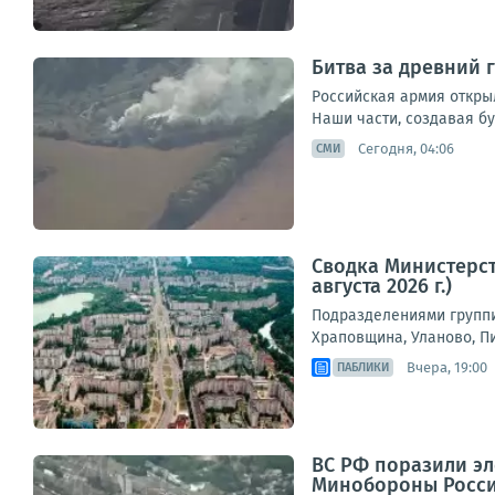
Битва за древний 
Российская армия откры
Наши части, создавая бу
Сегодня, 04:06
СМИ
Сводка Министерст
августа 2026 г.)
Подразделениями группи
Храповщина, Уланово, П
Вчера, 19:00
ПАБЛИКИ
ВС РФ поразили эл
Минобороны Росс