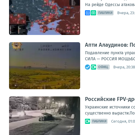
На рейде Одессы атакова
Вчера, 23
ПАБЛИКИ
Апти Алаудинов: П
Подавление пункта управ
СИЛА — РОССИЯ МОЩЬБО
Вчера, 20:38
ОФИЦ.
Российские FPV-др
Украинские источники с
существенно вырасти.По
Сегодня, 01:
ПАБЛИКИ