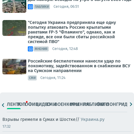
Сегодня, 06:51
ПАБЛИКИ
"Сегодня Украина предприняла еще одну
попытку атаковать Россию крылатыми
ракетами FP-5 "Фламинго", однако, как и
прежде, все они были сбиты российской
системой ПВО"
Сегодня, 12:48
МНЕНИЯ
Российские беспилотники нанесли удар по
локомотиву, задействованном в снабжении ВСУ
на Сумском направлении
Сегодня, 11:24
СМИ
ЛЕНТА
ТОП
ОФИЦ.
ВИДЕО
СМИ
ВОЕНКОРЫ
МНЕНИЯ
ПАБЛИКИ
ФОТО
ЛОНГРИДЫ
Взрывы гремели в Сумах и Шостке//
Украина.ру
17:32