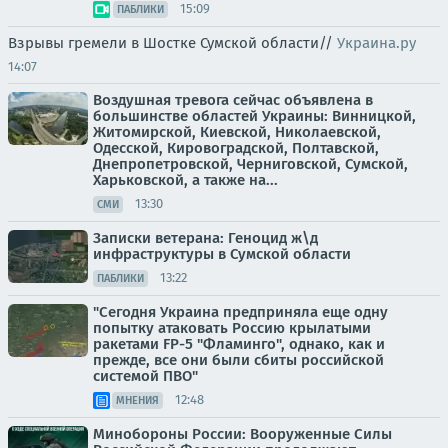
15:09
ПАБЛИКИ
Взрывы гремели в Шостке Сумской области//
Украина.ру
14:07
Воздушная тревога сейчас объявлена в
большинстве областей Украины: Винницкой,
Житомирской, Киевской, Николаевской,
Одесской, Кировоградской, Полтавской,
Днепропетровской, Черниговской, Сумской,
Харьковской, а также на...
13:30
СМИ
Записки ветерана: Геноцид ж\д
инфраструктуры в Сумской области
13:22
ПАБЛИКИ
"Сегодня Украина предприняла еще одну
попытку атаковать Россию крылатыми
ракетами FP-5 "Фламинго", однако, как и
прежде, все они были сбиты российской
системой ПВО"
12:48
МНЕНИЯ
Минобороны России: Вооруженные Силы