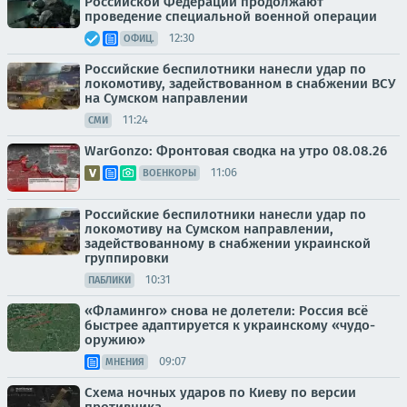
Российской Федерации продолжают
проведение специальной военной операции
12:30
ОФИЦ.
Российские беспилотники нанесли удар по
локомотиву, задействованном в снабжении ВСУ
на Сумском направлении
11:24
СМИ
WarGonzo: Фронтовая сводка на утро 08.08.26
11:06
ВОЕНКОРЫ
Российские беспилотники нанесли удар по
локомотиву на Сумском направлении,
задействованному в снабжении украинской
группировки
10:31
ПАБЛИКИ
«Фламинго» снова не долетели: Россия всё
быстрее адаптируется к украинскому «чудо-
оружию»
09:07
МНЕНИЯ
Схема ночных ударов по Киеву по версии
противника