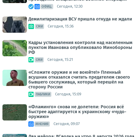
Сегодня, 12:30
ОФИЦ.
Демилитаризация ВСУ пришла откуда не ждали
Сегодня, 15:36
СМИ
Кадры установления контроля над населенным
пунктом Ивановка опубликовало Минобороны
РФ
Сегодня, 15:21
СМИ
«Сложите оружие и не воюйте!» Пленный
всушник отказался считать предателем своего
бывшего сослуживца, который перешёл на
сторону России
Сегодня, 15:09
ПАБЛИКИ
«Фламинго» снова не долетели: Россия всё
быстрее адаптируется к украинскому «чудо-
оружию»
Сегодня, 09:07
МНЕНИЯ
Два майора: #Сводка на утро 8 августа 2026 года