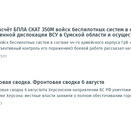
асчёт БПЛА СКАТ 350М войск беспилотных систем в 
енной дислокации ВСУ в Сумской области и осуще
ойск беспилотных систем в составе 44-го армейского корпуса ГрВ
ъективный контроль его пораженияО боевой работе рассказал нача
5:11
овая сводка. Фронтовая сводка 6 августа
вая сводка 6 августаНа Херсонском направлении ВС РФ уничтожи
ике Херсона: местные власти заявили о полном обесточивании города
17