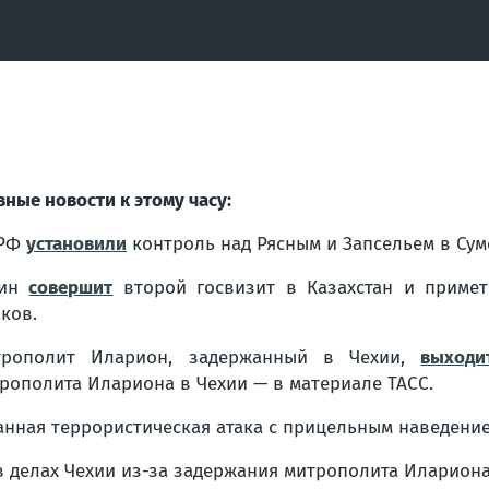
вные новости к этому часу:
 РФ
установили
контроль над Рясным и Запсельем в Сум
тин
совершит
второй госвизит в Казахстан и примет 
ков.
трополит Иларион, задержанный в Чехии,
выходи
рополита Илариона в Чехии — в материале ТАСС.
анная террористическая атака с прицельным наведени
 делах Чехии из-за задержания митрополита Илариона