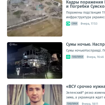
Кадры поражения В
и Погребки Сумско
Поражены подстанция 11
инфраструктура украински
Вчера, 17:53
СМИ
Сумы ночью. Наспр
Сумы ночьюНасправді. П
Вчера, 16:46
ПАБЛИКИ
«ВСУ срочно нужна
Зеленский* резко измен
зима, а украинцев ждет 
Вчера, 18:11
ПАБЛИКИ