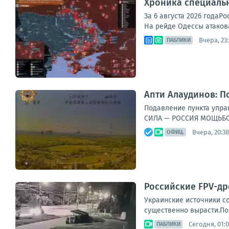
Хроника специаль
За 6 августа 2026 года
На рейде Одессы атакова
Вчера, 23
ПАБЛИКИ
Апти Алаудинов: П
Подавление пункта управ
СИЛА — РОССИЯ МОЩЬБО
Вчера, 20:38
ОФИЦ.
Российские FPV-др
Украинские источники с
существенно вырасти.По
Сегодня, 01:
ПАБЛИКИ