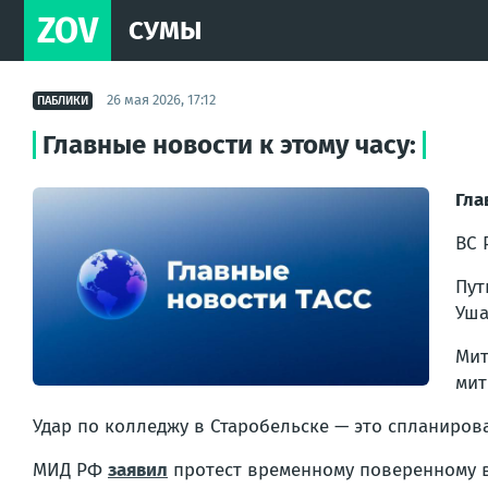
ZOV
СУМЫ
26 мая 2026, 17:12
ПАБЛИКИ
Главные новости к этому часу:
Гла
ВС
Пу
Уша
Ми
мит
Удар по колледжу в Старобельске — это спланиров
МИД РФ
заявил
протест временному поверенному в