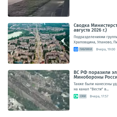
Сводка Министерст
августа 2026 г.)
Подразделениями группи
Храповщина, Уланово, П
Вчера, 19:00
ПАБЛИКИ
ВС РФ поразили эл
Минобороны Росс
Также были нанесены уд
на канал "Вести" в...
Вчера, 17:57
СМИ