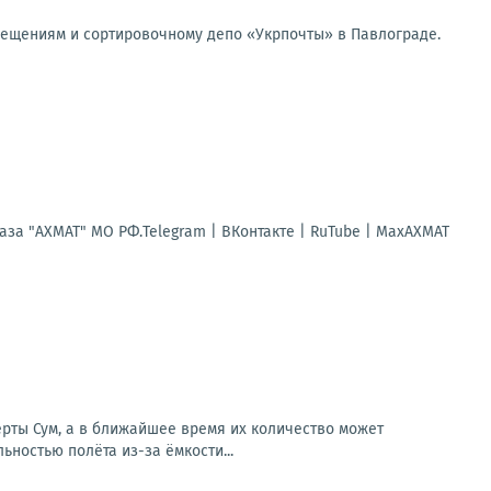
мещениям и сортировочному депо «Укрпочты» в Павлограде.
за "АХМАТ" МО РФ.Telegram | ВКонтакте | RuTube | МахАХМАТ
ерты Сум, а в ближайшее время их количество может
ностью полёта из-за ёмкости...