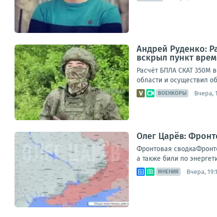
Андрей Руденко: Р
вскрыл пункт врем
Расчёт БПЛА СКАТ 350М в
области и осуществил об
Вчера, 1
ВОЕНКОРЫ
Олег Царёв: Фронт
Фронтовая сводкаФронто
а также били по энергет
Вчера, 19:
МНЕНИЯ