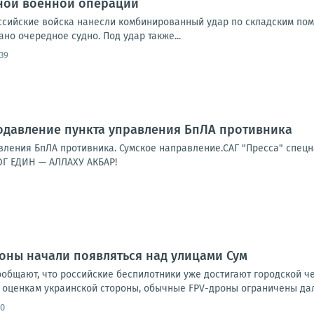
ной военной операции
Российские войска нанесли комбинированный удар по складским по
но очередное судно. Под удар также...
:39
одавление пункта управления БпЛА противника
ления БпЛА противника. Сумское направление.САГ "Пресса" спецна
Г ЕДИН — АЛЛАХУ АКБАР!
оны начали появляться над улицами Сум
ообщают, что российские беспилотники уже достигают городской ч
 оценкам украинской стороны, обычные FPV-дроны ограничены даль
00