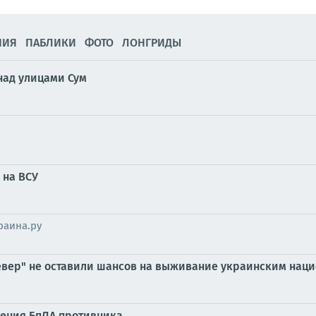
НИЯ
ПАБЛИКИ
ФОТО
ЛОНГРИДЫ
над улицами Сум
 на ВСУ
раина.ру
Север" не оставили шансов на выживание украинским нац
ления БпЛА противника