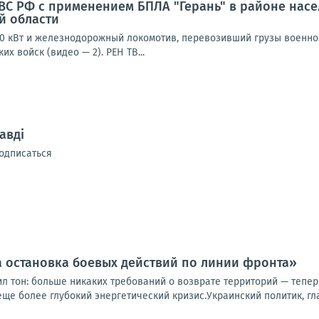
С РФ с применением БПЛА "Герань" в районе насе
й области
0 кВт и железнодорожный локомотив, перевозивший грузы военного
х войск (видео — 2). РЕН ТВ...
авді
одписаться
 остановка боевых действий по линии фронта»
ил тон: больше никаких требований о возврате территорий — тепе
еще более глубокий энергетический кризис.Украинский политик, гла