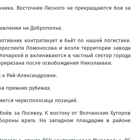
ника. Восточнее Лесного не прекращаются бои за
равлении на Доброполье.
отивник контратакует и бьёт по нашей логистике.
проспекта Ломоносова и возле территории завода
лочаркой и вклиниваются в частный сектор города
 перерезана после освобождения Николаевки.
 к Рай-Александровке.
на прежних рубежах.
няется чересполосица позиций.
оёв за Лосевку. К востоку от Волчанских Хуторов
бороны врага. На западном плацдарме в районе