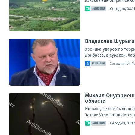
#ЭксклюзивКадры боевой
Сегодня, 08:1
МНЕНИЯ
Владислав Шурыгин
Хроника ударов по терри
Донбассе, в Сумской, Ха
Сегодня, 07:4
МНЕНИЯ
Михаил Онуфриенко
области
Ночью уже всё было штат
Затоке.Утро начинается н
Сегодня, 07:12
МНЕНИЯ