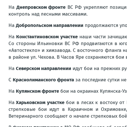
На
Днепровском фронте
ВС РФ укрепляют позиции
контроль над лесными массивами.
На
Добропольском направлении
продолжаются упор
На
Константиновском участке
наши части зачищают
Со стороны Ильиновки ВС РФ продвигаются в юго
«Автостекло» и химзавода. С восточного фланга 
в районе ул. Чехова. В Часов Яре сохраняются бои
На
Северском направлении
идут бои на прежних ру
С
Краснолиманского фронта
за последние сутки не
На
Купянском фронте
бои на окраинах Купянска-Уз
На
Харьковском участке
бои в лесах к востоку от
стрелковые бои идут в Караичном и Охримовке
Ветеринарного сообщают о начале стрелковых боёв