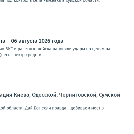
я под контроль села Рыжевка в Сумской области.
 – 06 августа 2026 года
чью ВКС и ракетные войска наносили удары по целям на
весь спектр средств...
ция Киева, Одесской, Черниговской, Сумской
й области...Дай Бог если правда - добиваем мост в