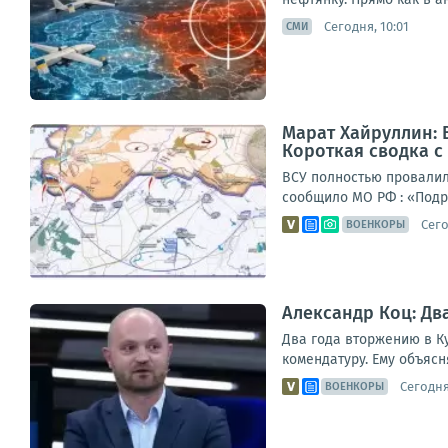
Сегодня, 10:01
СМИ
Марат Хайруллин: 
Короткая сводка с 
ВСУ полностью провалили
сообщило МО РФ : «Подр
Сего
ВОЕНКОРЫ
Александр Коц: Дв
Два года вторжению в Ку
комендатуру. Ему объясня
Сегодня,
ВОЕНКОРЫ