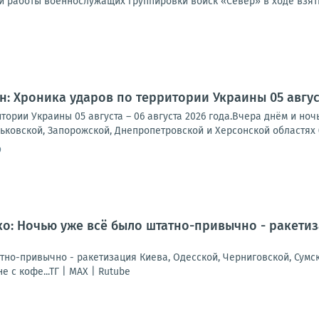
 работы военнослужащих группировки войск «Север» в ходе взяти
1
: Хроника ударов по территории Украины 05 августа
тории Украины 05 августа – 06 августа 2026 года.Вчера днём и но
рьковской, Запорожской, Днепропетровской и Херсонской областях (
9
: Ночью уже всё было штатно-привычно - ракетиза
но-привычно - ракетизация Киева, Одесской, Черниговской, Сумско
е с кофе...ТГ | МАХ | Rutube