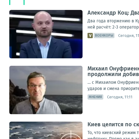
Александр Коц: Дв
Два года вторжению в Ку
ней расчёт: 2-3 оператор
Сегодня, 11
ВОЕНКОРЫ
Михаил Онуфриенк
продолжили добива
… с Михаилом Онуфриенк
ударов и смена приоритет
Сегодня, 11:11
МНЕНИЯ
Киев целится по с
То, что киевский режим 
нефтянку. Прямо как в а