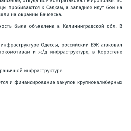
апселье, откуда ВСУ контратаковал Мирополье. ВС
ы пробиваются к Садкам, а западнее идут бои на
ышли на окраины Бачевска.
ность была объявлена в Калининградской обл. В
инфраструктуре Одессы, российский БЭК атаковал
локомотивам и ж/д инфраструктуре, в Коростене
граничной инфраструктуре.
ается и финансирование закупок крупнокалиберных