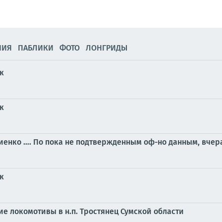
НИЯ
ПАБЛИКИ
ФОТО
ЛОНГРИДЫ
к
к
енко …. По пока не подтвержденным оф-но данным, вчера
к
 локомотивы в н.п. Тростянец Сумской области