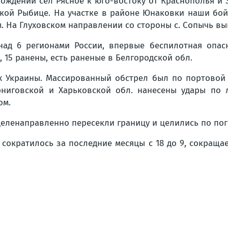
дении сёл Рясное к юго-востоку от Краснополья и З
кой Рыбице. На участке в районе Юнаковки наши бойц
. На Глуховском направлении со стороны с. Сопычь в
ад 6 регионами России, впервые беспилотная опас
, 15 ранены, есть раненые в Белгородской обл.
х Украины. Массированный обстрел был по портовой 
ниговской и Харьковской обл. нанесены удары по 
ом.
 целенаправленно пересекли границу и целились по по
сократилось за последние месяцы с 18 до 9, сокращ