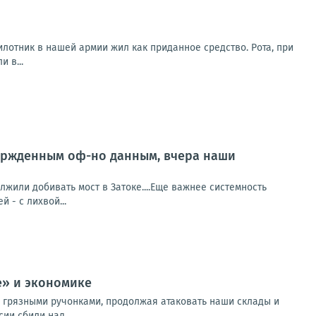
илотник в нашей армии жил как приданное средство. Рота, при
 в...
ержденным оф-но данным, вчера наши
или добивать мост в Затоке....Еще важнее системность
й - с лихвой...
е» и экономике
ся грязными ручонками, продолжая атаковать наши склады и
ии сбили над...