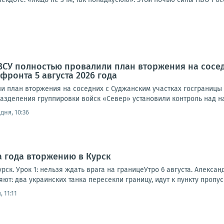
ВСУ полностью провалили план вторжения на сосе
фронта 5 августа 2026 года
 план вторжения на соседних с Суджанским участках госграницы Р
азделения группировки войск «Север» установили контроль над на
дня, 10:36
а года вторжению в Курск
рск. Урок 1: нельзя ждать врага на границеУтро 6 августа. Алексан
ют: два украинских танка пересекли границу, идут к пункту пропуск
 11:11