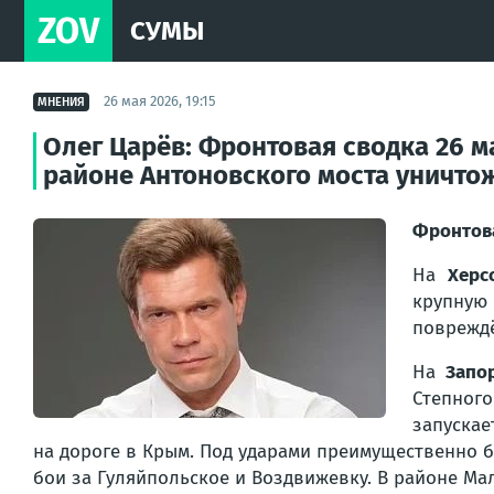
ZOV
СУМЫ
26 мая 2026, 19:15
МНЕНИЯ
Олег Царёв: Фронтовая сводка 26 м
районе Антоновского моста уничто
Фронтов
На
Херс
крупную 
повреждё
На
Запо
Степног
запускае
на дороге в Крым. Под ударами преимущественно б
бои за Гуляйпольское и Воздвижевку. В районе Ма