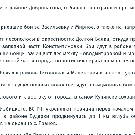
 в районе Добропасова, отбивают контратаки против
нейшие бои за Васильевку и Мирное, а также на нап
 лесополосы в окрестностях Долгой Балки, откуда пр
-западной части Константиновки, бои идут в районе 
наши бойцы зачищают лес между Новодмитровкой и Мо
 в южной части города, но логистика врага во многом
бежах в районе Тихоновки и Малиновки и на подступах
 было существенных новостей, идут позиционные бои 
лового и к востоку от города, в самом Купянске сохра
 Избицкого. ВС РФ укрепляют позиции перед началом б
, в районе Бударки продвинулись до 1 км вглубь о
 на окраине с. Гранов.