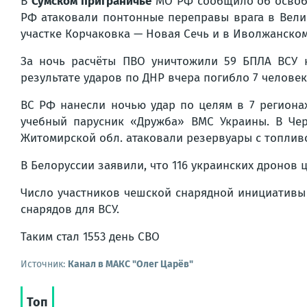
В
Сумском приграничье
МО РФ сообщило об освобож
РФ атаковали понтонные переправы врага в Вели
участке Корчаковка — Новая Сечь и в Иволжанском
За ночь расчёты ПВО уничтожили 59 БПЛА ВСУ н
результате ударов по ДНР вчера погибло 7 человек
ВС РФ нанесли ночью удар по целям в 7 региона
учебный парусник «Дружба» ВМС Украины. В Чер
Житомирской обл. атаковали резервуары с топлив
В Белоруссии заявили, что 116 украинских дронов
Число участников чешской снарядной инициативы 
снарядов для ВСУ.
Таким стал 1553 день СВО
Источник:
Канал в МАКС "Олег Царёв"
Топ