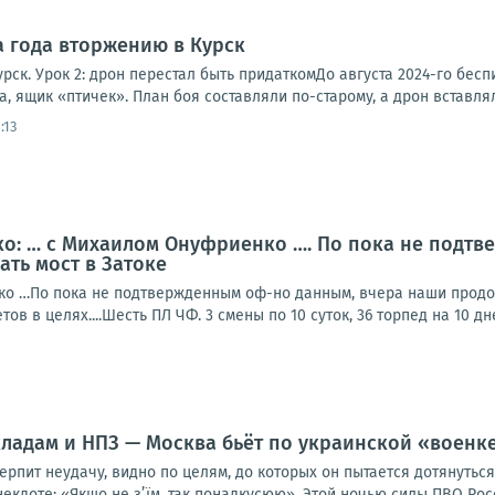
а года вторжению в Курск
рск. Урок 2: дрон перестал быть придаткомДо августа 2024-го бесп
а, ящик «птичек». План боя составляли по-старому, а дрон вставляли
:13
о: … с Михаилом Онуфриенко …. По пока не подтв
ть мост в Затоке
о …По пока не подтвержденным оф-но данным, вчера наши продолж
ов в целях....Шесть ПЛ ЧФ. 3 смены по 10 суток, 36 торпед на 10 дне
кладам и НПЗ — Москва бьёт по украинской «военк
терпит неудачу, видно по целям, до которых он пытается дотянуть
некдоте: «Якщо не з’їм, так понадкусюю». Этой ночью силы ПВО Росс