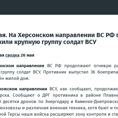
ая. На Херсонском направлении ВС РФ 
жили крупную группу солдат ВСУ
ая
сводка
26 мая
онском направлении
ВС РФ продолжают огневую раб
группу солдат ВСУ. Противник выпустил 36 боеприп
н жилой дом.
рожском направлении
ВСУ, как сообщают, продолжаю
орска. Сообщают о ДРГ противника в районе Плавн
т десятки дронов по Энергодару и Каменке-Днепровск
ензовозы и различная военная техника, хотя бьют и 
лой Терсы наши войска расширяют зону контроля и ста