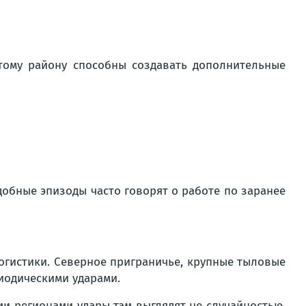
тому району способны создавать дополнительные
добные эпизоды часто говорят о работе по заранее
логистики. Северное приграничье, крупные тыловые
иодическими ударами.
и регионами удары там выглядят не случайностью,