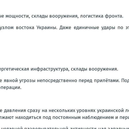
е мощности, склады вооружения, логистика фронта.
злом востока Украины. Даже единичные удары по э
ргетическая инфраструктура, склады вооружения.
е явной угрозы непосредственно перед прилётами. По
операции.
е давления сразу на нескольких уровнях украинской 
лжают находиться под постоянным наблюдением и пер
 недавней разведывательной активности над западным