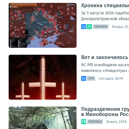
Хроника специаль
За 5 августа 2026 годаР
Днепропетровской област
Вчера, 22
ПАБЛИКИ
Вот и закончилось
ВС РФ освободили насел
комплекса «Эпицентра» и
Сегодня, 00:19
СМИ
Подразделения гру
в Минобороны Рос
Вчера, 23:18
ПАБЛИКИ