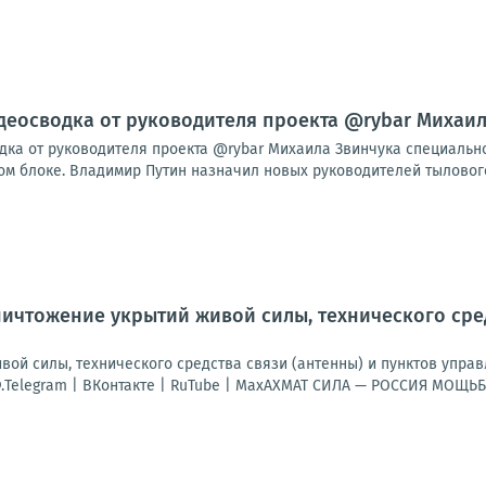
видеосводка от руководителя проекта @rybar Михаи
одка от руководителя проекта @rybar Михаила Звинчука специаль
м блоке. Владимир Путин назначил новых руководителей тылового 
ничтожение укрытий живой силы, технического сре
вой силы, технического средства связи (антенны) и пунктов управ
.Telegram | ВКонтакте | RuTube | МахАХМАТ СИЛА — РОССИЯ МОЩЬБ