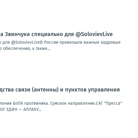
ла Звинчука специально для @SolovievLive
но для @SolovievLiveВ России произошли важные кадровые
обеспечения, а также...
дства связи (антенны) и пунктов управления
ления БпЛА противника. Сумское направление.САГ "Пресса"
ОГ ЕДИН — АЛЛАХУ...