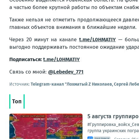
а частью более крупной работы по объектам снаб
Также нельзя не отметить продолжающееся давлен
главных объектов внимания в ближайшие недели.
Через 20 минут на канале
t.me/L0HMATIY
— больша
выгодно поддерживать постоянное ожидание удара,
Подписаться:
t.me/L0HMATIY
Связь со мной:
@Lebedev_771
Источник:
Telegram-канал "Лохматый Z Николаев, Сергей Леб
Топ
5 августа группир
#Группировка_войск_Сев
группа украинских погра