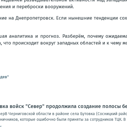
жения и переброски вооружений.
ие на Днепропетровск. Если нынешние тенденции сохр
я аналитика и прогноз. Разберём, почему ожидаемая
 что происходит вокруг западных областей и к чему м
едев"
овка войск "Север" продолжила создание полосы б
ерВ Черниговской области в районе села Бутовка (Сосницкий рай
ничников, которые ошибочно были приняты за сотрудников ТЦК. В р