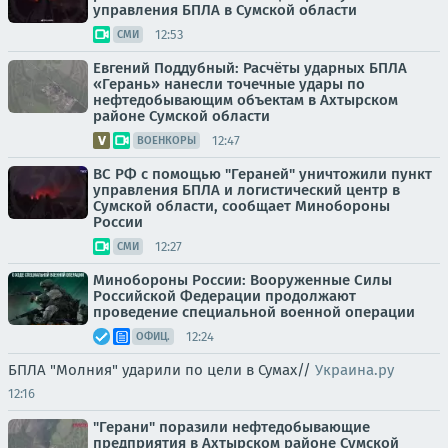
управления БПЛА в Сумской области
12:53
СМИ
Евгений Поддубный: Расчёты ударных БПЛА
«Герань» нанесли точечные удары по
нефтедобывающим объектам в Ахтырском
районе Сумской области
12:47
ВОЕНКОРЫ
ВС РФ с помощью "Гераней" уничтожили пункт
управления БПЛА и логистический центр в
Сумской области, сообщает Минобороны
России
12:27
СМИ
Минобороны России: Вооруженные Силы
Российской Федерации продолжают
проведение специальной военной операции
12:24
ОФИЦ.
БПЛА "Молния" ударили по цели в Сумах//
Украина.ру
12:16
"Герани" поразили нефтедобывающие
предприятия в Ахтырском районе Сумской