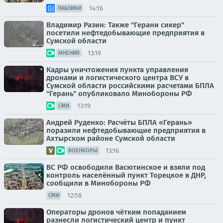
14:16
ПАБЛИКИ
Владимир Разин: Также "Герани сикер"
посетили нефтедобывающие предприятия в
Сумской области
13:19
МНЕНИЯ
Кадры уничтожения пункта управления
дронами и логистического центра ВСУ в
Сумской области российскими расчетами БПЛА
"Герань" опубликовало Минобороны РФ
13:19
СМИ
Андрей Руденко: Расчёты БПЛА «Герань»
поразили нефтедобывающие предприятия в
Ахтырском районе Сумской области
13:16
ВОЕНКОРЫ
ВС РФ освободили Васютинское и взяли под
контроль населённый пункт Торецкое в ДНР,
сообщили в Минобороны РФ
12:58
СМИ
Операторы дронов чётким попаданием
разнесли логистический центр и пункт