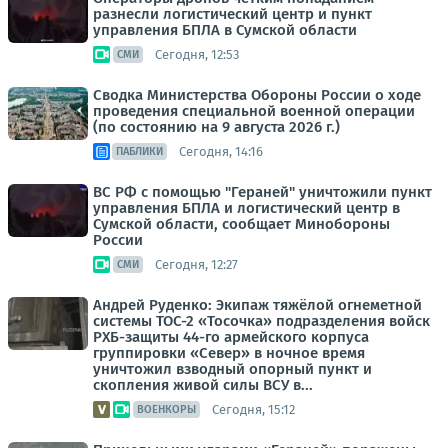
разнесли логистический центр и пункт
управления БПЛА в Сумской области
Сегодня, 12:53
СМИ
Сводка Министерства Обороны России о ходе
проведения специальной военной операции
(по состоянию на 9 августа 2026 г.)
Сегодня, 14:16
ПАБЛИКИ
ВС РФ с помощью "Гераней" уничтожили пункт
управления БПЛА и логистический центр в
Сумской области, сообщает Минобороны
России
Сегодня, 12:27
СМИ
Андрей Руденко: Экипаж тяжёлой огнеметной
системы ТОС-2 «Тосочка» подразделения войск
РХБ-защиты 44-го армейского корпуса
группировки «Север» в ночное время
уничтожил взводный опорный пункт и
скопления живой силы ВСУ в...
Сегодня, 15:12
ВОЕНКОРЫ