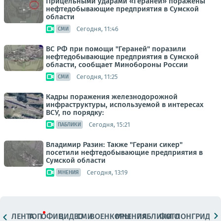
Прицельными ударами «Гераней» поражены
нефтедобывающие предприятия в Сумской
области
Сегодня, 11:46
СМИ
ВС РФ при помощи "Гераней" поразили
нефтедобывающие предприятия в Сумской
области, сообщает Минобороны России
Сегодня, 11:25
СМИ
Кадры поражения железнодорожной
инфраструктуры, используемой в интересах
ВСУ, по порядку:
Сегодня, 15:21
ПАБЛИКИ
Владимир Разин: Также "Герани сикер"
посетили нефтедобывающие предприятия в
Сумской области
Сегодня, 13:19
МНЕНИЯ
ЛЕНТА
ТОП
ОФИЦ.
ВИДЕО
СМИ
ВОЕНКОРЫ
МНЕНИЯ
ПАБЛИКИ
ФОТО
ЛОНГРИДЫ