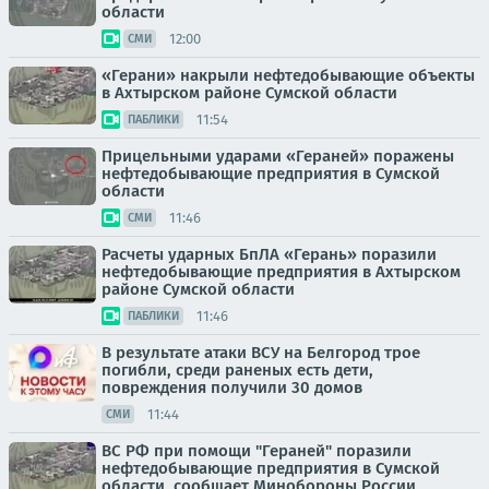
области
12:00
СМИ
«Герани» накрыли нефтедобывающие объекты
в Ахтырском районе Сумской области
11:54
ПАБЛИКИ
Прицельными ударами «Гераней» поражены
нефтедобывающие предприятия в Сумской
области
11:46
СМИ
Расчеты ударных БпЛА «Герань» поразили
нефтедобывающие предприятия в Ахтырском
районе Сумской области
11:46
ПАБЛИКИ
В результате атаки ВСУ на Белгород трое
погибли, среди раненых есть дети,
повреждения получили 30 домов
11:44
СМИ
ВС РФ при помощи "Гераней" поразили
нефтедобывающие предприятия в Сумской
области, сообщает Минобороны России