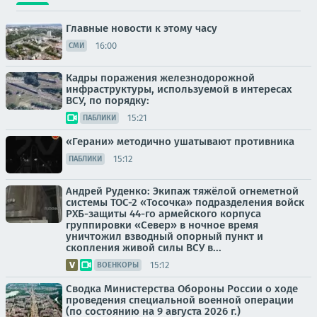
Главные новости к этому часу
16:00
СМИ
Кадры поражения железнодорожной
инфраструктуры, используемой в интересах
ВСУ, по порядку:
15:21
ПАБЛИКИ
«Герани» методично ушатывают противника
15:12
ПАБЛИКИ
Андрей Руденко: Экипаж тяжёлой огнеметной
системы ТОС-2 «Тосочка» подразделения войск
РХБ-защиты 44-го армейского корпуса
группировки «Север» в ночное время
уничтожил взводный опорный пункт и
скопления живой силы ВСУ в...
15:12
ВОЕНКОРЫ
Сводка Министерства Обороны России о ходе
проведения специальной военной операции
(по состоянию на 9 августа 2026 г.)