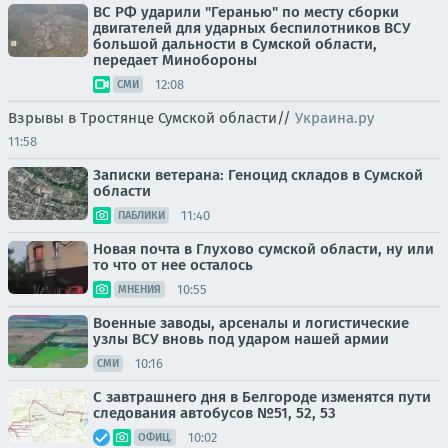
ВС РФ ударили "Геранью" по месту сборки
двигателей для ударных беспилотников ВСУ
большой дальности в Сумской области,
передает Минобороны
12:08
СМИ
Взрывы в Тростянце Сумской области//
Украина.ру
11:58
Записки ветерана: Геноцид складов в Сумской
области
11:40
ПАБЛИКИ
Новая почта в Глухово сумской области, ну или
то что от нее осталось
10:55
МНЕНИЯ
Военные заводы, арсеналы и логистические
узлы ВСУ вновь под ударом нашей армии
10:16
СМИ
С завтрашнего дня в Белгороде изменятся пути
следования автобусов №51, 52, 53
10:02
ОФИЦ.