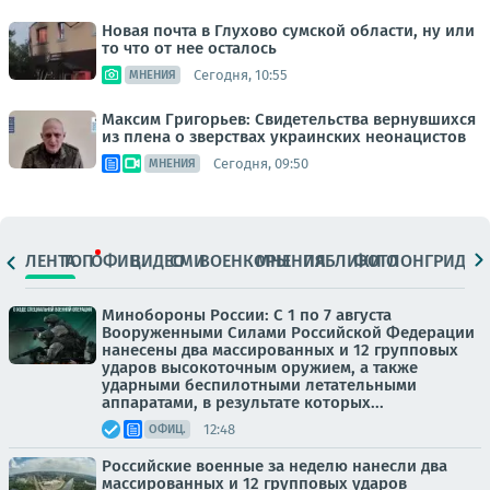
Новая почта в Глухово сумской области, ну или
то что от нее осталось
Сегодня, 10:55
МНЕНИЯ
Максим Григорьев: Свидетельства вернувшихся
из плена о зверствах украинских неонацистов
Сегодня, 09:50
МНЕНИЯ
ЛЕНТА
ТОП
ОФИЦ.
ВИДЕО
СМИ
ВОЕНКОРЫ
МНЕНИЯ
ПАБЛИКИ
ФОТО
ЛОНГРИДЫ
Минобороны России: С 1 по 7 августа
Вооруженными Силами Российской Федерации
нанесены два массированных и 12 групповых
ударов высокоточным оружием, а также
ударными беспилотными летательными
аппаратами, в результате которых...
12:48
ОФИЦ.
Российские военные за неделю нанесли два
массированных и 12 групповых ударов