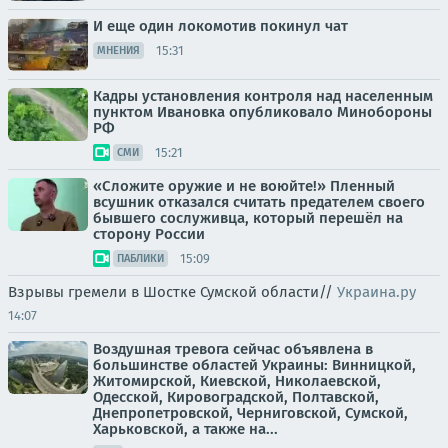
И еще один локомотив покинул чат
15:31
МНЕНИЯ
Кадры установления контроля над населенным
пунктом Ивановка опубликовало Минобороны
РФ
15:21
СМИ
«Сложите оружие и не воюйте!» Пленный
всушник отказался считать предателем своего
бывшего сослуживца, который перешёл на
сторону России
15:09
ПАБЛИКИ
Взрывы гремели в Шостке Сумской области//
Украина.ру
14:07
Воздушная тревога сейчас объявлена в
большинстве областей Украины: Винницкой,
Житомирской, Киевской, Николаевской,
Одесской, Кировоградской, Полтавской,
Днепропетровской, Черниговской, Сумской,
Харьковской, а также на...