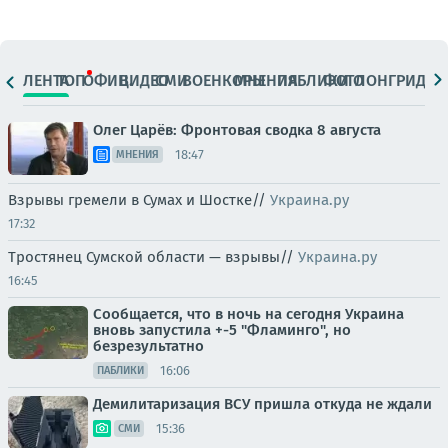
ЛЕНТА
ТОП
ОФИЦ.
ВИДЕО
СМИ
ВОЕНКОРЫ
МНЕНИЯ
ПАБЛИКИ
ФОТО
ЛОНГРИДЫ
Олег Царёв: Фронтовая сводка 8 августа
18:47
МНЕНИЯ
Взрывы гремели в Сумах и Шостке//
Украина.ру
17:32
Тростянец Сумской области — взрывы//
Украина.ру
16:45
Сообщается, что в ночь на сегодня Украина
вновь запустила +-5 "Фламинго", но
безрезультатно
16:06
ПАБЛИКИ
Демилитаризация ВСУ пришла откуда не ждали
15:36
СМИ