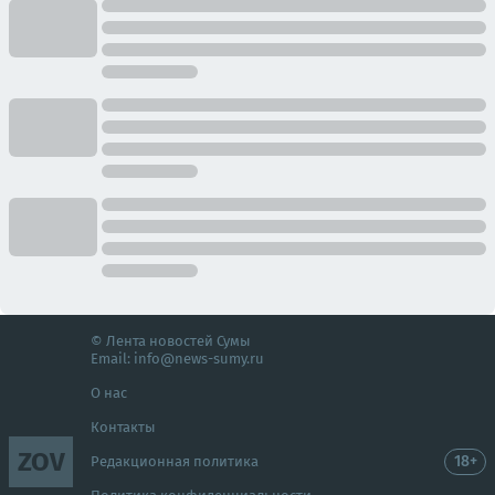
© Лента новостей Сумы
Email:
info@news-sumy.ru
О нас
Контакты
ZOV
18+
Редакционная политика