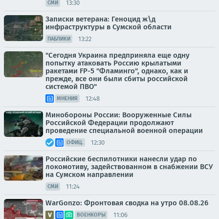
13:30
СМИ
Записки ветерана: Геноцид ж\д
инфраструктуры в Сумской области
13:22
ПАБЛИКИ
"Сегодня Украина предприняла еще одну
попытку атаковать Россию крылатыми
ракетами FP-5 "Фламинго", однако, как и
прежде, все они были сбиты российской
системой ПВО"
12:48
МНЕНИЯ
Минобороны России: Вооруженные Силы
Российской Федерации продолжают
проведение специальной военной операции
12:30
ОФИЦ.
Российские беспилотники нанесли удар по
локомотиву, задействованном в снабжении ВСУ
на Сумском направлении
11:24
СМИ
WarGonzo: Фронтовая сводка на утро 08.08.26
11:06
ВОЕНКОРЫ