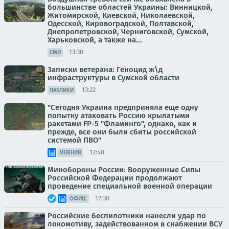
большинстве областей Украины: Винницкой,
Житомирской, Киевской, Николаевской,
Одесской, Кировоградской, Полтавской,
Днепропетровской, Черниговской, Сумской,
Харьковской, а также на...
13:30
СМИ
Записки ветерана: Геноцид ж\д
инфраструктуры в Сумской области
13:22
ПАБЛИКИ
"Сегодня Украина предприняла еще одну
попытку атаковать Россию крылатыми
ракетами FP-5 "Фламинго", однако, как и
прежде, все они были сбиты российской
системой ПВО"
12:48
МНЕНИЯ
Минобороны России: Вооруженные Силы
Российской Федерации продолжают
проведение специальной военной операции
12:30
ОФИЦ.
Российские беспилотники нанесли удар по
локомотиву, задействованном в снабжении ВСУ