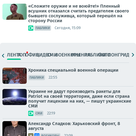
«Сложите оружие и не воюйте!» Пленный
всушник отказался считать предателем своего
бывшего сослуживца, который перешёл на
сторону России
Сегодня, 15:09
ПАБЛИКИ
ЛЕНТА
ТОП
ОФИЦ.
ВИДЕО
СМИ
ВОЕНКОРЫ
МНЕНИЯ
ПАБЛИКИ
ФОТО
ЛОНГРИДЫ
Хроника специальной военной операции
22:55
ПАБЛИКИ
Украине не дадут производить ракеты для
Patriot на своей территории, даже если страна
получит лицензии на них, — пишут украинские
СМИ
22:19
СМИ
Александр Сладков: Харьковский фронт, 8
августа
22:09
ВОЕНКОРЫ