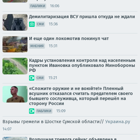
16:06
ПАБЛИКИ
Демилитаризация ВСУ пришла откуда не ждали
15:36
СМИ
И еще один локомотив покинул чат
15:31
МНЕНИЯ
Кадры установления контроля над населенным
пунктом Ивановка опубликовало Минобороны
РФ
15:21
СМИ
«Сложите оружие и не воюйте!» Пленный
всушник отказался считать предателем своего
бывшего сослуживца, который перешёл на
сторону России
15:09
ПАБЛИКИ
Взрывы гремели в Шостке Сумской области//
Украина.ру
14:07
Воздушная тревога сейчас объявлена в