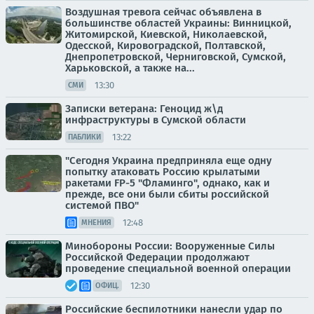
Воздушная тревога сейчас объявлена в
большинстве областей Украины: Винницкой,
Житомирской, Киевской, Николаевской,
Одесской, Кировоградской, Полтавской,
Днепропетровской, Черниговской, Сумской,
Харьковской, а также на...
13:30
СМИ
Записки ветерана: Геноцид ж\д
инфраструктуры в Сумской области
13:22
ПАБЛИКИ
"Сегодня Украина предприняла еще одну
попытку атаковать Россию крылатыми
ракетами FP-5 "Фламинго", однако, как и
прежде, все они были сбиты российской
системой ПВО"
12:48
МНЕНИЯ
Минобороны России: Вооруженные Силы
Российской Федерации продолжают
проведение специальной военной операции
12:30
ОФИЦ.
Российские беспилотники нанесли удар по