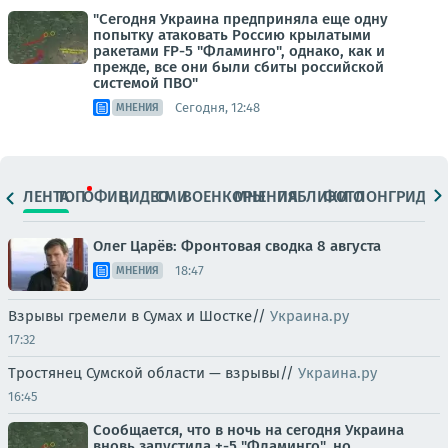
"Сегодня Украина предприняла еще одну
попытку атаковать Россию крылатыми
ракетами FP-5 "Фламинго", однако, как и
прежде, все они были сбиты российской
системой ПВО"
Сегодня, 12:48
МНЕНИЯ
ЛЕНТА
ТОП
ОФИЦ.
ВИДЕО
СМИ
ВОЕНКОРЫ
МНЕНИЯ
ПАБЛИКИ
ФОТО
ЛОНГРИДЫ
Олег Царёв: Фронтовая сводка 8 августа
18:47
МНЕНИЯ
Взрывы гремели в Сумах и Шостке//
Украина.ру
17:32
Тростянец Сумской области — взрывы//
Украина.ру
16:45
Сообщается, что в ночь на сегодня Украина
вновь запустила +-5 "Фламинго", но