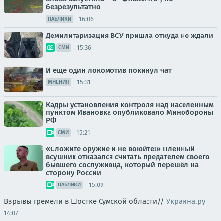
безрезультатно
16:06
ПАБЛИКИ
Демилитаризация ВСУ пришла откуда не ждали
15:36
СМИ
И еще один локомотив покинул чат
15:31
МНЕНИЯ
Кадры установления контроля над населенным
пунктом Ивановка опубликовало Минобороны
РФ
15:21
СМИ
«Сложите оружие и не воюйте!» Пленный
всушник отказался считать предателем своего
бывшего сослуживца, который перешёл на
сторону России
15:09
ПАБЛИКИ
Взрывы гремели в Шостке Сумской области//
Украина.ру
14:07