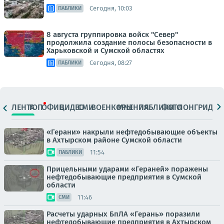
Сегодня, 10:03
ПАБЛИКИ
8 августа группировка войск "Север"
продолжила создание полосы безопасности в
Харьковской и Сумской областях
Сегодня, 08:27
ПАБЛИКИ
ЛЕНТА
ТОП
ОФИЦ.
ВИДЕО
СМИ
ВОЕНКОРЫ
МНЕНИЯ
ПАБЛИКИ
ФОТО
ЛОНГРИДЫ
«Герани» накрыли нефтедобывающие объекты
в Ахтырском районе Сумской области
11:54
ПАБЛИКИ
Прицельными ударами «Гераней» поражены
нефтедобывающие предприятия в Сумской
области
11:46
СМИ
Расчеты ударных БпЛА «Герань» поразили
нефтедобывающие предприятия в Ахтырском