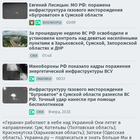
Евгений Лисицын: МО РФ: поражена
инфраструктура газового месторождения
«Бугроватое» в Сумской области
03:09
ВОЕНКОРЫ
За прошедшую неделю ВС РФ освободили и
установили контроль над девятью населёнными
пунктами в Харьковской, Сумской, Запорожской
областях и ДНР
01:48
СМИ
Минобороны РФ показало кадры поражения
энергетической инфраструктуры ВСУ
00:12
ПАБЛИКИ
Инфраструктуру газового месторождения
"Бугроватое" в Сумской области разнесли ВС
РФ. Точный удар нанесли при помощи
беспилотников
Вчера, 23:33
СМИ
«Герани» работают в небе над Украиной Они летят в
направлении: Сум; Котельвы (Полтавская область);
Краснокутска (Харьковская область); Затоки (Одесская
область). Украина.ру — подписаться и знать больше Мы в