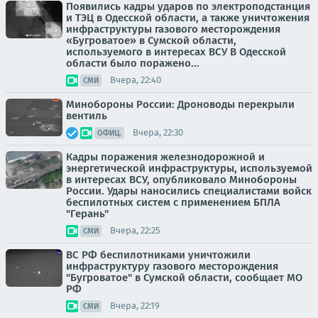
Появились кадры ударов по электроподстанция
и ТЭЦ в Одесской области, а также уничтожения
инфраструктуры газового месторождения
«Бугроватое» в Сумской области,
используемого в интересах ВСУ В Одесской
области было поражено...
Вчера, 22:40
СМИ
Минобороны России: Дроноводы перекрыли
вентиль
Вчера, 22:30
ОФИЦ.
Кадры поражения железнодорожной и
энергетической инфраструктуры, используемой
в интересах ВСУ, опубликовало Минобороны
России. Удары наносились специалистами войск
беспилотных систем с применением БПЛА
"Герань"
Вчера, 22:25
СМИ
ВС РФ беспилотниками уничтожили
инфраструктуру газового месторождения
"Бугроватое" в Сумской области, сообщает МО
РФ
Вчера, 22:19
СМИ