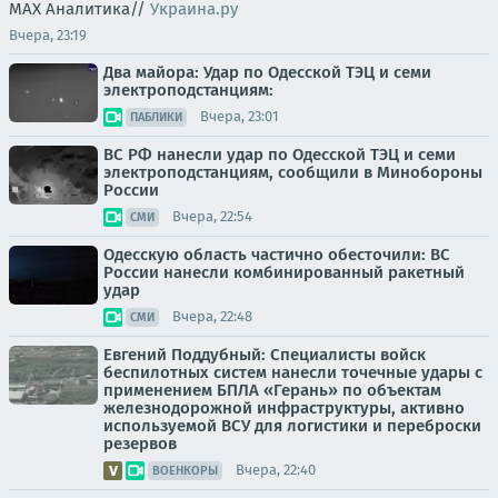
MAX Аналитика//
Украина.ру
Вчера, 23:19
Два майора: Удар по Одесской ТЭЦ и семи
электроподстанциям:
Вчера, 23:01
ПАБЛИКИ
ВС РФ нанесли удар по Одесской ТЭЦ и семи
электроподстанциям, сообщили в Минобороны
России
Вчера, 22:54
СМИ
Одесскую область частично обесточили: ВС
России нанесли комбинированный ракетный
удар
Вчера, 22:48
СМИ
Евгений Поддубный: Специалисты войск
беспилотных систем нанесли точечные удары с
применением БПЛА «Герань» по объектам
железнодорожной инфраструктуры, активно
используемой ВСУ для логистики и переброски
резервов
Вчера, 22:40
ВОЕНКОРЫ