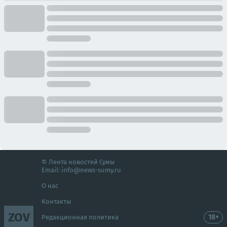
© Лента новостей Сумы
Email:
info@news-sumy.ru
О нас
Контакты
ZOV
18+
Редакционная политика