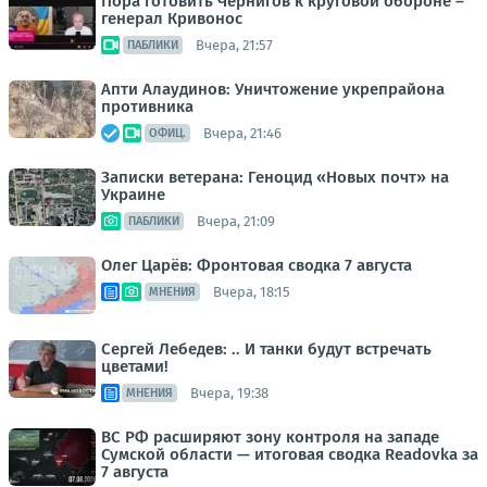
Пора готовить Чернигов к круговой обороне –
генерал Кривонос
Вчера, 21:57
ПАБЛИКИ
Апти Алаудинов: Уничтожение укрепрайона
противника
Вчера, 21:46
ОФИЦ.
Записки ветерана: Геноцид «Новых почт» на
Украине
Вчера, 21:09
ПАБЛИКИ
Олег Царёв: Фронтовая сводка 7 августа
Вчера, 18:15
МНЕНИЯ
Сергей Лебедев: .. И танки будут встречать
цветами!
Вчера, 19:38
МНЕНИЯ
ВС РФ расширяют зону контроля на западе
Сумской области — итоговая сводка Readovka за
7 августа