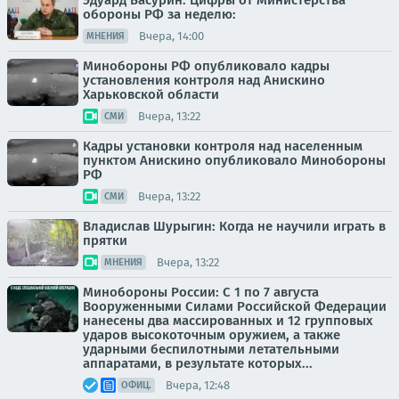
Эдуард Басурин: Цифры от Министерства
обороны РФ за неделю:
Вчера, 14:00
МНЕНИЯ
Минобороны РФ опубликовало кадры
установления контроля над Анискино
Харьковской области
Вчера, 13:22
СМИ
Кадры установки контроля над населенным
пунктом Анискино опубликовало Минобороны
РФ
Вчера, 13:22
СМИ
Владислав Шурыгин: Когда не научили играть в
прятки
Вчера, 13:22
МНЕНИЯ
Минобороны России: С 1 по 7 августа
Вооруженными Силами Российской Федерации
нанесены два массированных и 12 групповых
ударов высокоточным оружием, а также
ударными беспилотными летательными
аппаратами, в результате которых...
Вчера, 12:48
ОФИЦ.