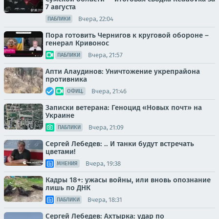
7 августа
Вчера, 22:04
ПАБЛИКИ
Пора готовить Чернигов к круговой обороне –
генерал Кривонос
Вчера, 21:57
ПАБЛИКИ
Апти Алаудинов: Уничтожение укрепрайона
противника
Вчера, 21:46
ОФИЦ.
Записки ветерана: Геноцид «Новых почт» на
Украине
Вчера, 21:09
ПАБЛИКИ
Сергей Лебедев: .. И танки будут встречать
цветами!
Вчера, 19:38
МНЕНИЯ
Кадры 18+: ужасы войны, или вновь опознание
лишь по ДНК
Вчера, 18:31
ПАБЛИКИ
Сергей Лебедев: Ахтырка: удар по