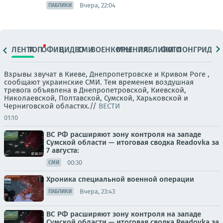
Вчера, 22:04
ПАБЛИКИ
ЛЕНТА
ТОП
ОФИЦ.
ВИДЕО
СМИ
ВОЕНКОРЫ
МНЕНИЯ
ПАБЛИКИ
ФОТО
ЛОНГРИДЫ
Взрывы звучат в Киеве, Днепропетровске и Кривом Роге ,
сообщают украинские СМИ. Тем временем воздушная
тревога объявлена в Днепропетровской, Киевской,
Николаевской, Полтавской, Сумской, Харьковской и
Черниговской областях.//
ВЕСТИ
01:10
ВС РФ расширяют зону контроля на западе
Сумской области — итоговая сводка Readovka за
7 августа:
00:30
СМИ
Хроника специальной военной операции
Вчера, 23:43
ПАБЛИКИ
ВС РФ расширяют зону контроля на западе
Сумской области — итоговая сводка Readovka за