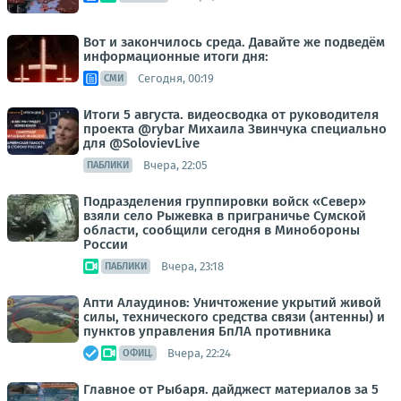
Вот и закончилось среда. Давайте же подведём
информационные итоги дня:
Сегодня, 00:19
СМИ
Итоги 5 августа. видеосводка от руководителя
проекта @rybar Михаила Звинчука специально
для @SolovievLive
Вчера, 22:05
ПАБЛИКИ
Подразделения группировки войск «Север»
взяли село Рыжевка в приграничье Сумской
области, сообщили сегодня в Минобороны
России
Вчера, 23:18
ПАБЛИКИ
Апти Алаудинов: Уничтожение укрытий живой
силы, технического средства связи (антенны) и
пунктов управления БпЛА противника
Вчера, 22:24
ОФИЦ.
Главное от Рыбаря. дайджест материалов за 5