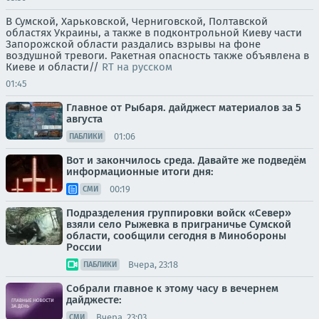
В Сумской, Харьковской, Черниговской, Полтавской
областях Украины, а также в подконтрольной Киеву части
Запорожской области раздались взрывы на фоне
воздушной тревоги. Ракетная опасность также объявлена в
Киеве и области//
RT на русском
01:45
Главное от Рыбаря. дайджест материалов за 5
августа
01:06
ПАБЛИКИ
Вот и закончилось среда. Давайте же подведём
информационные итоги дня:
00:19
СМИ
Подразделения группировки войск «Север»
взяли село Рыжевка в приграничье Сумской
области, сообщили сегодня в Минобороны
России
Вчера, 23:18
ПАБЛИКИ
Собрали главное к этому часу в вечернем
дайджесте:
Вчера, 23:03
СМИ