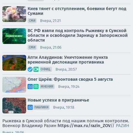
Киев тянет с отступлением, боевики бегут под
Сумами
Вчера, 21:21
СМИ
ВС РФ взяли под контроль Рыжевку в Сумской
области и освободили Зарницу в Запорожской
области
Вчера, 21:06
СМИ
Апти Алаудинов: Уничтожение пункта
временной дислокации противника
Вчера, 20:57
ОФИЦ.
Олег Царёв: Фронтовая сводка 5 августа
Вчера, 19:24
МНЕНИЯ
Новые успехи в приграничье
Вчера, 19:18
ПАБЛИКИ
Рыжевка в Сумской области под нашим полным контролем.
Военкор Владимир Разин
https://max.ru/razin_ZOV
//
РАZИН
Вчера, 19:06