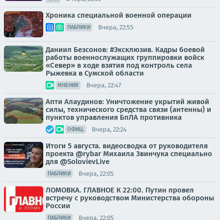
Хроника специальной военной операции
Вчера, 22:55
ПАБЛИКИ
Даниил Безсонов: #Эксклюзив. Кадры боевой
работы военнослужащих группировки войск
«Север» в ходе взятия под контроль села
Рыжевка в Сумской области
Вчера, 22:47
МНЕНИЯ
Апти Алаудинов: Уничтожение укрытий живой
силы, технического средства связи (антенны) и
пунктов управления БпЛА противника
Вчера, 22:24
ОФИЦ.
Итоги 5 августа. видеосводка от руководителя
проекта @rybar Михаила Звинчука специально
для @SolovievLive
Вчера, 22:05
ПАБЛИКИ
ЛОМОВКА. ГЛАВНОЕ К 22:00. Путин провел
встречу с руководством Министерства обороны
России
Вчера, 22:05
ПАБЛИКИ