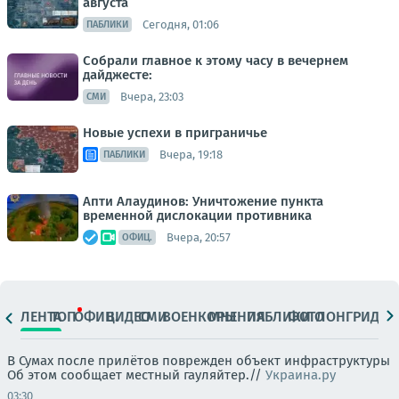
августа
Сегодня, 01:06
ПАБЛИКИ
Собрали главное к этому часу в вечернем
дайджесте:
Вчера, 23:03
СМИ
Новые успехи в приграничье
Вчера, 19:18
ПАБЛИКИ
Апти Алаудинов: Уничтожение пункта
временной дислокации противника
Вчера, 20:57
ОФИЦ.
ЛЕНТА
ТОП
ОФИЦ.
ВИДЕО
СМИ
ВОЕНКОРЫ
МНЕНИЯ
ПАБЛИКИ
ФОТО
ЛОНГРИДЫ
В Сумах после прилётов поврежден объект инфраструктуры
Об этом сообщает местный гауляйтер.//
Украина.ру
03:30