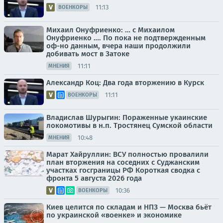
11:13
ВОЕНКОРЫ
Михаил Онуфриенко: … с Михаилом
Онуфриенко …. По пока не подтвержденным
оф-но данным, вчера наши продолжили
добивать мост в Затоке
11:11
МНЕНИЯ
Александр Коц: Два года вторжению в Курск
11:11
ВОЕНКОРЫ
Владислав Шурыгин: Пораженные укаинские
локомотивы в н.п. Тростянец Сумской области
10:48
МНЕНИЯ
Марат Хайруллин: ВСУ полностью провалили
план вторжения на соседних с Суджанским
участках госграницы РФ Короткая сводка с
фронта 5 августа 2026 года
10:36
ВОЕНКОРЫ
Киев целится по складам и НПЗ — Москва бьёт
по украинской «военке» и экономике