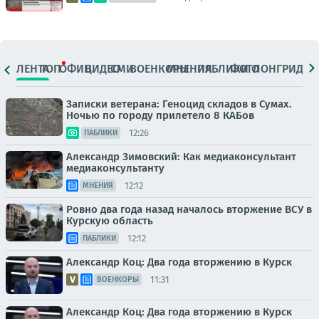
ЛЕНТА
ТОП
ОФИЦ.
ВИДЕО
СМИ
ВОЕНКОРЫ
МНЕНИЯ
ПАБЛИКИ
ФОТО
ЛОНГРИДЫ
Записки ветерана: Геноцид складов в Сумах.
Ночью по городу прилетело 8 КАБов
12:26
ПАБЛИКИ
Александр Зимовский: Как медиаконсультант
медиаконсультанту
12:12
МНЕНИЯ
Ровно два года назад началось вторжение ВСУ в
Курскую область
12:12
ПАБЛИКИ
Александр Коц: Два года вторжению в Курск
11:31
ВОЕНКОРЫ
Александр Коц: Два года вторжению в Курск