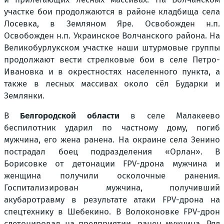
участке бои продолжаются в районе кладбища села
Лосевка, в Земляном Яре. Освобожден н.п.
Освобожден н.п. Украинское Волчанского района. На
Великобурлукском участке наши штурмовые группы
продолжают вести стрелковые бои в селе Петро-
Ивановка и в окрестностях населенного пункта, а
также в лесных массивах около сёл Бударки и
Землянки.
В
Белгородской области
в селе Малакеево
беспилотник ударил по частному дому, погиб
мужчина, его жена ранена. На окраине села Зенино
пострадал боец подразделения «Орлан». В
Борисовке от детонации FPV-дрона мужчина и
женщина получили осколочные ранения.
Госпитализирован мужчина, получивший
акубаротравму в результате атаки FPV-дрона на
спецтехнику в Шебекино. В Волоконовке FPV-дрон
сдетонировал на предприятии, ранен мужчина. Ряд