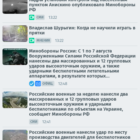
пунктом Анискино опубликовало Минобороны
РФ
13:22
СМИ
Владислав Шурыгин: Когда не научили играть в
прятки
13:22
МНЕНИЯ
Минобороны России: С 1 по 7 августа
Вооруженными Силами Российской Федерации
нанесены два массированных и 12 групповых
ударов высокоточным оружием, а также
ударными беспилотными летательными
аппаратами, в результате которых...
12:48
ОФИЦ.
Российские военные за неделю нанесли два
массированных и 12 групповых ударов
высокоточным оружием и ударными
беспилотниками по объектам на Украине,
сообщает Минобороны РФ
12:41
СМИ
Российские военные нанесли удар по месту
производства двигателей для беспилотников