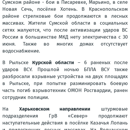
Сумском районе - бои в Писаревке, Марьино, в селе
Новая Сечь, посёлке Хотень. В Краснопольском
районе стрелковые бои продолжаются в лесных
массивах. Жители Сумской области в социальных
сетях жалуются, что после активизации ударов ВС
России в большинстве МКД нету электричества с 30
июня. Также во многих домах отсутствует
водоснабжение.
В Рыльске
Курской области
– 6 раненых после
ударов ВСУ. Прошлой ночью БПЛА ВСУ также
разбросали взрывные устройства на двух площадях
в Рыльске, при попытке разминировать боевую
часть погиб взрывотехник ОМОН Росгвардии, ранен
сотрудник полиции.
На
Харьковском направлении
штурмовые
подразделения ГрВ «Север» продолжают
наступательные действия в посёлке Казачья Лопань
и прилегающих лесных массивах. На Волчанском