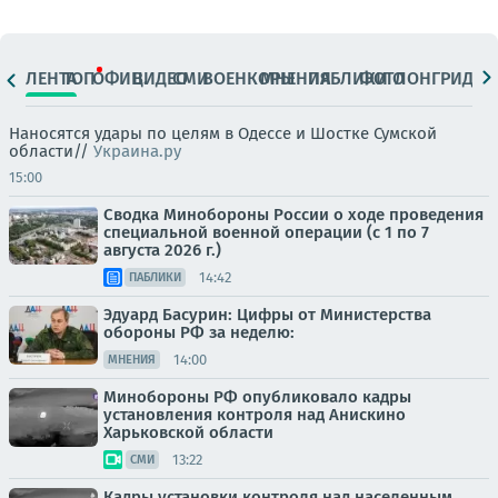
ЛЕНТА
ТОП
ОФИЦ.
ВИДЕО
СМИ
ВОЕНКОРЫ
МНЕНИЯ
ПАБЛИКИ
ФОТО
ЛОНГРИДЫ
Наносятся удары по целям в Одессе и Шостке Сумской
области//
Украина.ру
15:00
Сводка Минобороны России о ходе проведения
специальной военной операции (с 1 по 7
августа 2026 г.)
14:42
ПАБЛИКИ
Эдуард Басурин: Цифры от Министерства
обороны РФ за неделю:
14:00
МНЕНИЯ
Минобороны РФ опубликовало кадры
установления контроля над Анискино
Харьковской области
13:22
СМИ
Кадры установки контроля над населенным