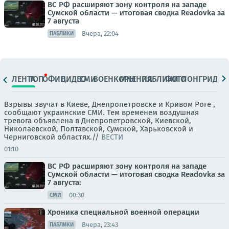
ВС РФ расширяют зону контроля на западе
Сумской области — итоговая сводка Readovka за
7 августа
Вчера, 22:04
ПАБЛИКИ
ЛЕНТА
ТОП
ОФИЦ.
ВИДЕО
СМИ
ВОЕНКОРЫ
МНЕНИЯ
ПАБЛИКИ
ФОТО
ЛОНГРИДЫ
Взрывы звучат в Киеве, Днепропетровске и Кривом Роге ,
сообщают украинские СМИ. Тем временем воздушная
тревога объявлена в Днепропетровской, Киевской,
Николаевской, Полтавской, Сумской, Харьковской и
Черниговской областях.//
ВЕСТИ
01:10
ВС РФ расширяют зону контроля на западе
Сумской области — итоговая сводка Readovka за
7 августа:
00:30
СМИ
Хроника специальной военной операции
Вчера, 23:43
ПАБЛИКИ