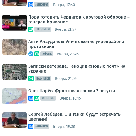
Вчера, 17:40
МНЕНИЯ
Пора готовить Чернигов к круговой обороне –
генерал Кривонос
Вчера, 21:57
ПАБЛИКИ
Апти Алаудинов: Уничтожение укрепрайона
противника
Вчера, 21:46
ОФИЦ.
Записки ветерана: Геноцид «Новых почт» на
Украине
Вчера, 21:09
ПАБЛИКИ
Олег Царёв: Фронтовая сводка 7 августа
Вчера, 18:15
МНЕНИЯ
Сергей Лебедев: .. И танки будут встречать
цветами!
Вчера, 19:38
МНЕНИЯ