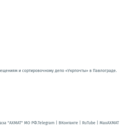
мещениям и сортировочному депо «Укрпочты» в Павлограде.
за "АХМАТ" МО РФ.Telegram | ВКонтакте | RuTube | МахАХМАТ