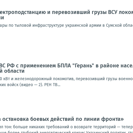
ектроподстанцию и перевозивший грузы ВСУ локом
ии
ары по тыловой инфраструктуре украинской армии в Сумской обла
С РФ с применением БПЛА "Герань" в районе насе
й области
0 кВт и железнодорожный локомотив, перевозивший грузы военного
х войск (видео — 2). РЕН ТВ...
 остановка боевых действий по линии фронта»
ил тон: больше никаких требований о возврате территорий — тепе
еще более глубокий энергетический кризис.Украинский политик, гла