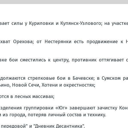
ает силы у Куриловки и Купянск-Узлового; на участке
хват Орехова; от Нестерянки есть продвижение к 
ке бои сместились к центру, противник оттягивает 
должаются стрелковые бои в Бачевске; в Сумском р
ьино, Новой Сечи, Хотени и окрестностях;
тся в лесных массивах;
азделения группировки «Юг» завершают зачистку Кон
из города, потеряв личный состав и технику.
передовой" и "Дневник Десантника".