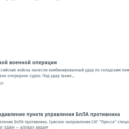
ной военной операции
Российские войска нанесли комбинированный удар по складским по
но очередное судно. Под удар также...
:39
одавление пункта управления БпЛА противника
ления БпЛА противника. Сумское направление.САГ "Пресса" спецна
Г ЕДИН — АЛЛАХУ АКБАР!