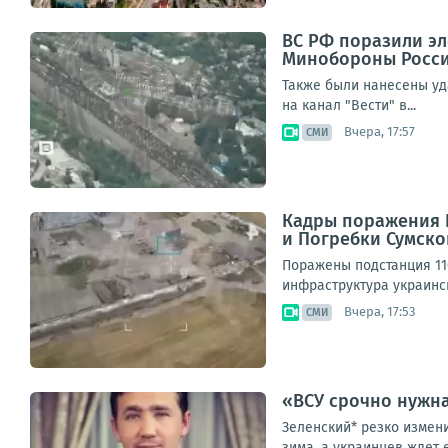
ВС РФ поразили эл
Минобороны Росс
Также были нанесены уд
на канал "Вести" в...
Вчера, 17:57
СМИ
Кадры поражения В
и Погребки Сумско
Поражены подстанция 11
инфраструктура украински
Вчера, 17:53
СМИ
«ВСУ срочно нужна
Зеленский* резко измен
зима, а украинцев ждет 