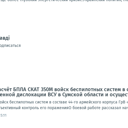
авді
одписаться
асчёт БПЛА СКАТ 350М войск беспилотных систем в 
енной дислокации ВСУ в Сумской области и осуще
ойск беспилотных систем в составе 44-го армейского корпуса ГрВ
ъективный контроль его пораженияО боевой работе рассказал нача
5:11