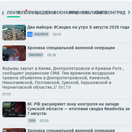
ЛЕНТА
ТОП
ОФИЦ.
ВИДЕО
СМИ
ВОЕНКОРЫ
МНЕНИЯ
ПАБЛИКИ
ФОТО
ЛОНГРИДЫ
Два майора: #Сводка на утро 8 августа 2026 года
06:51
ПАБЛИКИ
Хроника специальной военной операции
06:36
ПАБЛИКИ
Взрывы звучат в Киеве, Днепропетровске и Кривом Роге ,
сообщают украинские СМИ. Тем временем воздушная
тревога объявлена в Днепропетровской, Киевской,
Николаевской, Полтавской, Сумской, Харьковской и
Черниговской областях.//
ВЕСТИ
01:10
ВС РФ расширяют зону контроля на западе
Сумской области — итоговая сводка Readovka за
7 августа:
00:30
СМИ
Хроника специальной военной операции