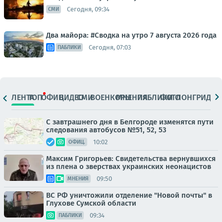
Сегодня, 09:34
СМИ
Два майора: #Сводка на утро 7 августа 2026 года
Сегодня, 07:03
ПАБЛИКИ
ЛЕНТА
ТОП
ОФИЦ.
ВИДЕО
СМИ
ВОЕНКОРЫ
МНЕНИЯ
ПАБЛИКИ
ФОТО
ЛОНГРИДЫ
С завтрашнего дня в Белгороде изменятся пути
следования автобусов №51, 52, 53
10:02
ОФИЦ.
Максим Григорьев: Свидетельства вернувшихся
из плена о зверствах украинских неонацистов
09:50
МНЕНИЯ
ВС РФ уничтожили отделение "Новой почты" в
Глухове Сумской области
09:34
ПАБЛИКИ