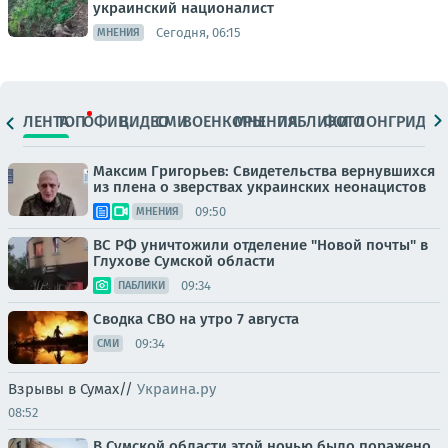
украинский националист
Сегодня, 06:15
МНЕНИЯ
ЛЕНТА
ТОП
ОФИЦ.
ВИДЕО
СМИ
ВОЕНКОРЫ
МНЕНИЯ
ПАБЛИКИ
ФОТО
ЛОНГРИДЫ
Максим Григорьев: Свидетельства вернувшихся
из плена о зверствах украинских неонацистов
09:50
МНЕНИЯ
ВС РФ уничтожили отделение "Новой почты" в
Глухове Сумской области
09:34
ПАБЛИКИ
Сводка СВО на утро 7 августа
09:34
СМИ
Взрывы в Сумах//
Украина.ру
08:52
В Сумской области этой ночью было поражено