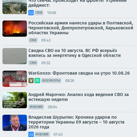
Что сейчас происходит на фронте? Утренний
дайджест:
10:06
СМИ
Российская армия нанесла удары в Полтавской,
Черниговской, Днепропетровской, Харьковской
областях Украины
09:43
СМИ
Сводка СВО на 10 августа. ВС РФ всерьёз
взялись за энергетику в Одесской области
09:32
СМИ
WarGonzo: Фронтовая сводка на утро 10.08.26
08:26
ВОЕНКОРЫ
Андрей Марочко: Анализ хода ведения СВО за
истекшую неделю
08:04
МНЕНИЯ
Владислав Шурыгин: Хроника ударов по
территории Украины 09 августа – 10 августа
2026 года
07:45
МНЕНИЯ