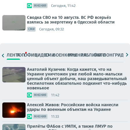
Сегодня, 11:42
МНЕНИЯ
Сводка СВО на 10 августа. ВС РФ всерьёз
взялись за энергетику в Одесской области
Сегодня, 09:32
СМИ
ЛЕНТА
ТОП
ОФИЦ.
ВИДЕО
СМИ
ВОЕНКОРЫ
МНЕНИЯ
ПАБЛИКИ
ФОТО
ЛОНГРИДЫ
Анатолий Кузичев: Когда кажется, что на
Украине уничтожен уже любой мало-мальски
ценный объект добычи, наш разведывательный
беспилотник обязательно подкинет что-нибудь
новенькое
11:42
МНЕНИЯ
Алексей Живов: Российские войска нанесли
удары по военным объектам на Украине
11:33
МНЕНИЯ
Прилёты ФАБов с УМПК, а также ЛМУР по