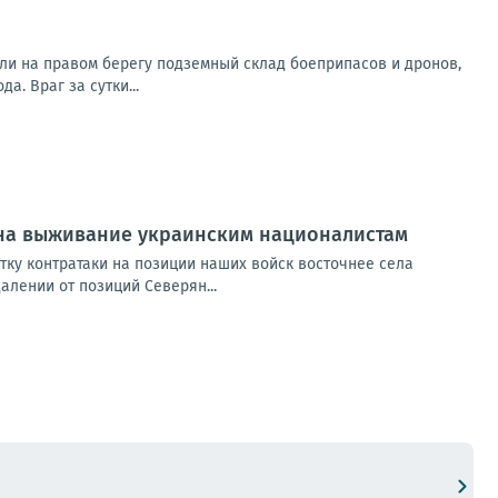
ли на правом берегу подземный склад боеприпасов и дронов,
. Враг за сутки...
в на выживание украинским националистам
тку контратаки на позиции наших войск восточнее села
лении от позиций Северян...