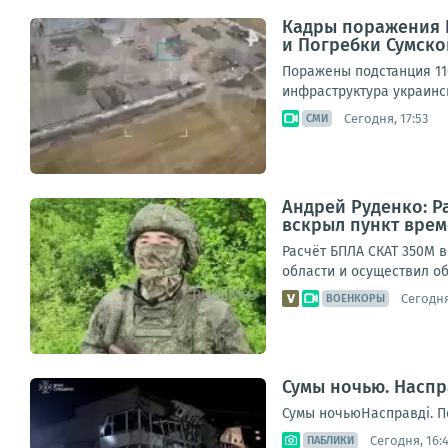
Кадры поражения В
и Погребки Сумско
Поражены подстанция 11
инфраструктура украински
Сегодня, 17:53
СМИ
Андрей Руденко: Р
вскрыл пункт врем
Расчёт БПЛА СКАТ 350М в
области и осуществил об
Сегодня
ВОЕНКОРЫ
Сумы ночью. Наспр
Сумы ночьюНасправді. П
Сегодня, 16:
ПАБЛИКИ