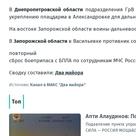
В
Днепропетровской области
подразделения ГрВ 
укреплению плацдарма в Александровке для даль
На востоке Запорожской области воины-дальневос
В
Запорожской области
в Васильевке противник с
повторный
сброс боеприпаса с БПЛА по сотрудникам МЧС Росс
Сводку составили:
Два майора
Источник:
Канал в МАКС "Два майора"
Топ
Апти Алаудинов: П
Подавление пункта управ
СИЛА — РОССИЯ МОЩЬБО