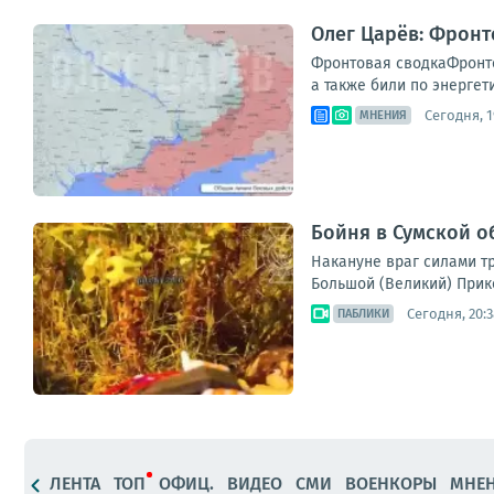
Олег Царёв: Фронт
Фронтовая сводкаФронто
а также били по энергет
Сегодня, 1
МНЕНИЯ
Бойня в Сумской о
Накануне враг силами тр
Большой (Великий) Прик
Сегодня, 20:3
ПАБЛИКИ
ЛЕНТА
ТОП
ОФИЦ.
ВИДЕО
СМИ
ВОЕНКОРЫ
МНЕ