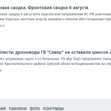
овая сводка. Фронтовая сводка 6 августа
вая сводка 6 августаНа Херсонском направлении ВС РФ уничтожи
ике Херсона: местные власти заявили о полном обесточивании города
9:17
бласти: дроноводы ГВ "Север" не оставили шансо
ёх штурмовых групп 4-го батальона 119 обр ТерО предпринял попы
ол Краснопольского района Сумской области.Националистов на отда
8
НИЯ
ПАБЛИКИ
ФОТО
ЛОНГРИДЫ