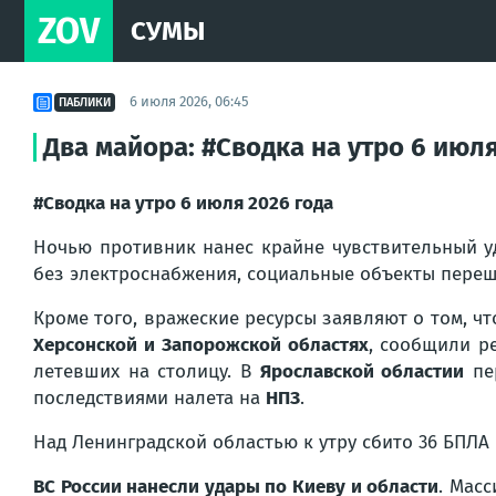
ZOV
СУМЫ
6 июля 2026, 06:45
ПАБЛИКИ
Два майора: #Сводка на утро 6 июля
#Сводка на утро 6 июля 2026 года
Ночью противник нанес крайне чувствительный у
без электроснабжения, социальные объекты переш
Кроме того, вражеские ресурсы заявляют о том, ч
Херсонской и Запорожской областях
, сообщили р
летевших на столицу. В
Ярославской областии
пер
последствиями налета на
НПЗ
.
Над Ленинградской областью к утру сбито 36 БПЛА
ВС России нанесли удары по Киеву и области
. Мас