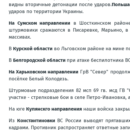
видны вторичные детонации после ударов.
Польша
ударов по территории Украины.
На Сумском направлении
в Шосткинском районе
штурмовики сражаются в Писаревке, Марьино, в
массивах.
В
Курской области
во Льговском районе на мине по
В
Белгородской области
при атаке беспилотника В
На Харьковском направлении
ГрВ "Север" продолж
посёлке Белый Колодезь.
Штурмовые подразделения 82 мсп 69 гв. мсд ГВ 
участке - стрелковые бои в селе Петро-Ивановка, 
На юге
Купянскго направления
наши войска закрыл
Из
Константиновки
ВС России выводят прятавших
кадрами. Противник распространяет ответные запи