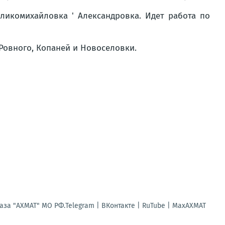
икомихайловка ' Александровка. Идет работа по
Ровного, Копаней и Новоселовки.
за "АХМАТ" МО РФ.Telegram | ВКонтакте | RuTube | МахАХМАТ