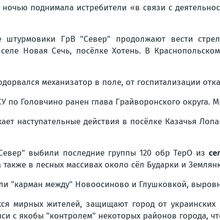
ночью поднимала истребители «в связи с деятельно
 штурмовики ГрВ "Север" продолжают вести стрел
 селе Новая Сечь, посёлке Хотень. В Краснопольско
дорвался механизатор в поле, от госпитализации отка
СУ по Головчино ранен глава Грайворонского округа. М
ает наступательные действия в посёлке Казачья Лопан
"Север" выбили последние группы 120 обр ТерО из
се
а также в лесных массивах около сёл Бударки и Землянк
и "карман между" Новоосиново и Глушковкой, выровн
ся мирных жителей, защищают город от украинских 
си с якобы "контролем" некоторых районов города, чт