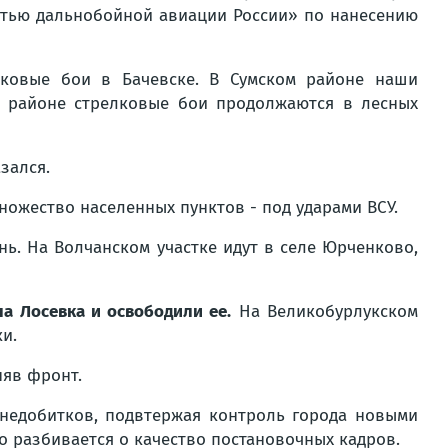
стью дальнобойной авиации России» по нанесению
ковые бои в Бачевске. В Сумском районе наши
м районе стрелковые бои продолжаются в лесных
зался.
ножество населенных пунктов - под ударами ВСУ.
ь. На Волчанском участке идут в селе Юрченково,
ла Лосевка и освободили ее.
На Великобурлукском
и.
яв фронт.
недобитков, подвтержая контроль города новыми
о разбивается о качество постановочных кадров.