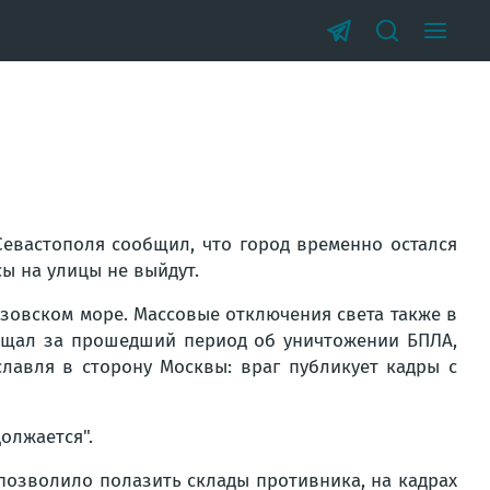
евастополя сообщил, что город временно остался
ы на улицы не выйдут.
Азовском море. Массовые отключения света также в
общал за прошедший период об уничтожении БПЛА,
авля в сторону Москвы: враг публикует кадры с
олжается".
позволило полазить склады противника, на кадрах