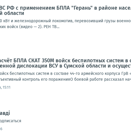
С РФ с применением БПЛА "Герань" в районе насе
й области
0 кВт и железнодорожный локомотив, перевозивший грузы военного
х войск (видео — 2). РЕН ТВ...
асчёт БПЛА СКАТ 350М войск беспилотных систем в 
енной дислокации ВСУ в Сумской области и осуще
ойск беспилотных систем в составе 44-го армейского корпуса ГрВ
ъективный контроль его пораженияО боевой работе рассказал нача
, 15:11
авді
одписаться
46