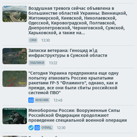
Воздушная тревога сейчас объявлена в
большинстве областей Украины: Винницкой,
Житомирской, Киевской, Николаевской,
Одесской, Кировоградской, Полтавской,
Днепропетровской, Черниговской, Сумской,
Харьковской, а также на...
13:30
СМИ
Записки ветерана: Геноцид ж\д
инфраструктуры в Сумской области
13:22
ПАБЛИКИ
"Сегодня Украина предприняла еще одну
попытку атаковать Россию крылатыми
ракетами FP-5 "Фламинго", однако, как и
прежде, все они были сбиты российской
системой ПВО"
12:48
МНЕНИЯ
Минобороны России: Вооруженные Силы
Российской Федерации продолжают
проведение специальной военной операции
12:30
ОФИЦ.