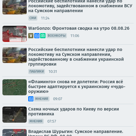
Российские беспилотники нанесли удар по
локомотиву, задействованном в снабжении ВСУ
на Сумском направлении
11:24
СМИ
WarGonzo: Фронтовая сводка на утро 08.08.26
11:06
ВОЕНКОРЫ
Российские беспилотники нанесли удар по
локомотиву на Сумском направлении,
задействованному в снабжении украинской
группировки
10:31
ПАБЛИКИ
«Фламинго» снова не долетели: Россия всё
быстрее адаптируется к украинскому «чудо-
оружию»
09:07
МНЕНИЯ
Схема ночных ударов по Киеву по версии
противника
07:57
МНЕНИЯ
Владислав Шурыгин: Сумское направление.