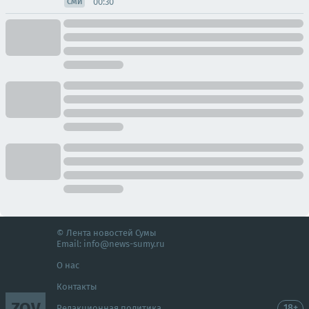
00:30
СМИ
© Лента новостей Сумы
Email:
info@news-sumy.ru
О нас
Контакты
ZOV
18+
Редакционная политика