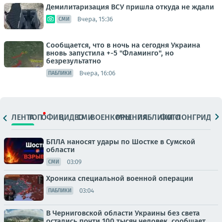
Демилитаризация ВСУ пришла откуда не ждали
Вчера, 15:36
СМИ
Сообщается, что в ночь на сегодня Украина
вновь запустила +-5 "Фламинго", но
безрезультатно
Вчера, 16:06
ПАБЛИКИ
ЛЕНТА
ТОП
ОФИЦ.
ВИДЕО
СМИ
ВОЕНКОРЫ
МНЕНИЯ
ПАБЛИКИ
ФОТО
ЛОНГРИДЫ
БПЛА наносят удары по Шостке в Сумской
области
03:09
СМИ
Хроника специальной военной операции
03:04
ПАБЛИКИ
В Черниговской области Украины без света
остались почти 100 тысяч человек, сообщает