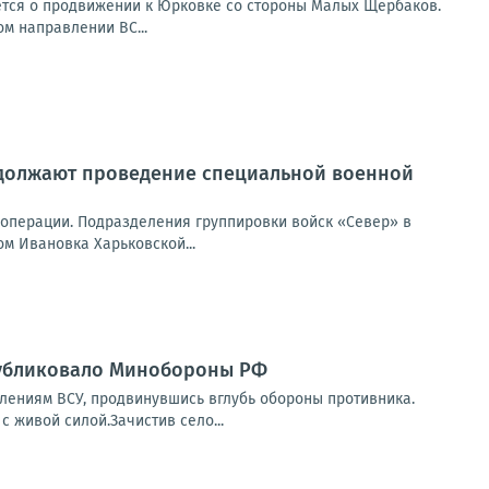
ется о продвижении к Юрковке со стороны Малых Щербаков.
ом направлении ВС...
должают проведение специальной военной
перации. Подразделения группировки войск «Север» в
м Ивановка Харьковской...
публиковало Минобороны РФ
ениям ВСУ, продвинувшись вглубь обороны противника.
 живой силой.Зачистив село...