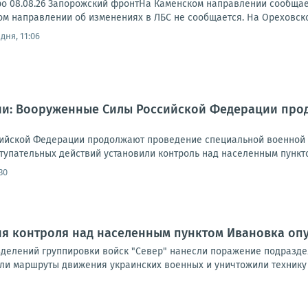
ро 08.08.26 Запорожский фронтНа Каменском направлении сообща
ском направлении об изменениях в ЛБС не сообщается. На Ореховск
дня, 11:06
и: Вооруженные Силы Российской Федерации про
ийской Федерации продолжают проведение специальной военной о
тупательных действий установили контроль над населенным пункто
30
ия контроля над населенным пунктом Ивановка о
елений группировки войск "Север" нанесли поражение подраздел
ли маршруты движения украинских военных и уничтожили технику с