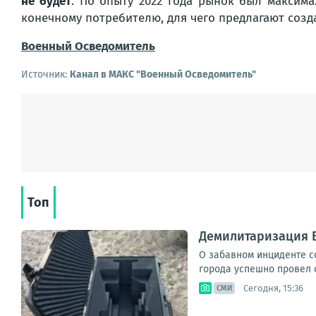
не будет
. По опыту 2022 года рынок был максим
конечному потребителю, для чего предлагают созд
Военный Осведомитель
Источник:
Канал в МАКС "Военный Осведомитель"
Топ
Демилитаризация 
О забавном инциденте с
города успешно провел 
Сегодня, 15:36
СМИ