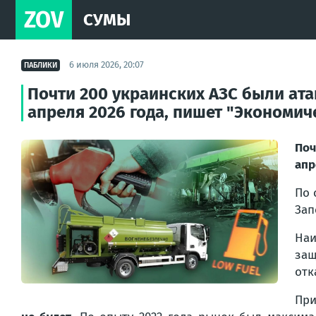
ZOV
СУМЫ
6 июля 2026, 20:07
ПАБЛИКИ
Почти 200 украинских АЗС были ата
апреля 2026 года, пишет "Экономич
Поч
апр
По 
Зап
Наи
защ
отк
При