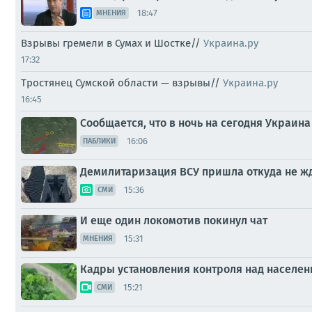
18:47
МНЕНИЯ
Взрывы гремели в Сумах и Шостке//
Украина.ру
17:32
Тростянец Сумской области — взрывы//
Украина.ру
16:45
Сообщается, что в ночь на сегодня Украина
16:06
ПАБЛИКИ
Демилитаризация ВСУ пришла откуда не ж
15:36
СМИ
И еще один локомотив покинул чат
15:31
МНЕНИЯ
Кадры установления контроля над населе
15:21
СМИ