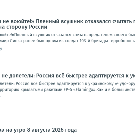
 не воюйте!» Пленный всушник отказался считать 
на сторону России
оюйте!»Пленный всушник отказался считать предателем своего бы
ир Липка ранее был одним из солдат 103-й бригады терробороны В
09
не долетели: Россия всё быстрее адаптируется к
летели: Россия всё быстрее адаптируется к украинскому «чудо-о
рриторию крылатыми ракетами FP-5 «Flamingo».Как и в большинств
7
а на утро 8 августа 2026 года