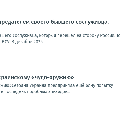
предателем своего бывшего сослуживца,
вшего сослуживца, который перешёл на сторону России.По
СУ. В декабре 2025...
 украинскому «чудо-оружию»
ружию»Сегодня Украина предприняла ещё одну попытку
е последних подобных эпизодов...