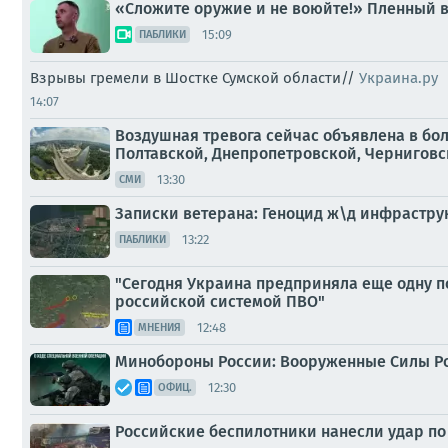
«Сложите оружие и не воюйте!» Пленный в
15:09
ПАБЛИКИ
Взрывы гремели в Шостке Сумской области//
Украина.ру
14:07
Воздушная тревога сейчас объявлена в бо
Полтавской, Днепропетровской, Черниговско
13:30
СМИ
Записки ветерана: Геноцид ж\д инфрастру
13:22
ПАБЛИКИ
"Сегодня Украина предприняла еще одну по
российской системой ПВО"
12:48
МНЕНИЯ
Минобороны России: Вооруженные Силы Р
12:30
ОФИЦ.
Российские беспилотники нанесли удар по