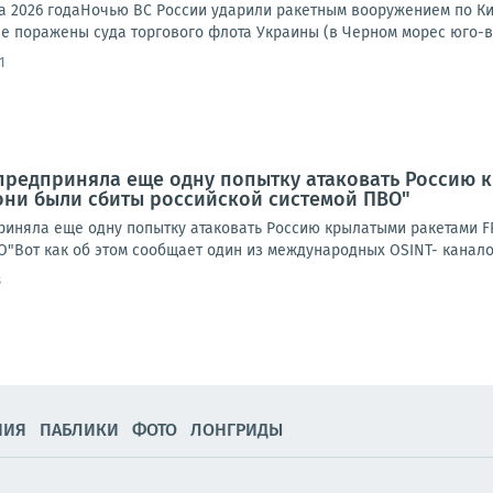
та 2026 годаНочью ВС России ударили ракетным вооружением по Ки
е поражены суда торгового флота Украины (в Черном морес юго-во
1
предприняла еще одну попытку атаковать Россию к
 они были сбиты российской системой ПВО"
иняла еще одну попытку атаковать Россию крылатыми ракетами FP-
"Вот как об этом сообщает один из международных OSINT- каналов:
8
НИЯ
ПАБЛИКИ
ФОТО
ЛОНГРИДЫ