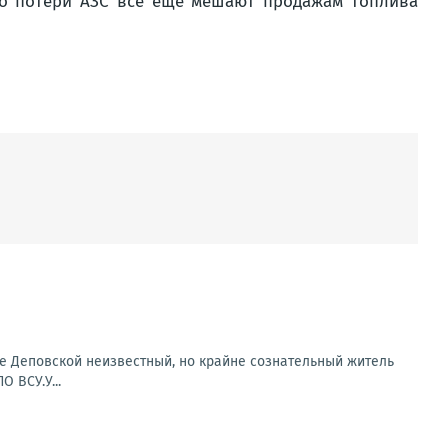
но потери АЗС все еще мешают продажам топлива
е Деповской неизвестный, но крайне сознательный житель
 ВСУ.У...