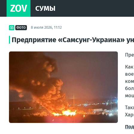
ZOV
СУМЫ
8 июля 2026, 11:12
ФОТО
Предприятие «Самсунг-Украина» уни
Пре
Как
вое
ком
бол
мощ
Так
Хар
Под