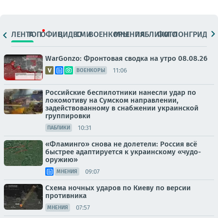
ЛЕНТА
ТОП
ОФИЦ.
ВИДЕО
СМИ
ВОЕНКОРЫ
МНЕНИЯ
ПАБЛИКИ
ФОТО
ЛОНГРИДЫ
WarGonzo: Фронтовая сводка на утро 08.08.26
11:06
ВОЕНКОРЫ
Российские беспилотники нанесли удар по
локомотиву на Сумском направлении,
задействованному в снабжении украинской
группировки
10:31
ПАБЛИКИ
«Фламинго» снова не долетели: Россия всё
быстрее адаптируется к украинскому «чудо-
оружию»
09:07
МНЕНИЯ
Схема ночных ударов по Киеву по версии
противника
07:57
МНЕНИЯ