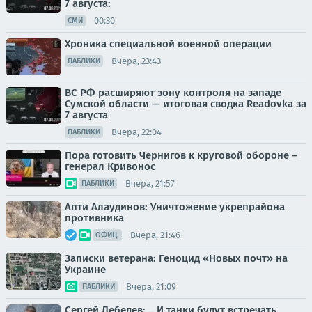
7 августа:
00:30
СМИ
Хроника специальной военной операции
Вчера, 23:43
ПАБЛИКИ
ВС РФ расширяют зону контроля на западе
Сумской области — итоговая сводка Readovka за
7 августа
Вчера, 22:04
ПАБЛИКИ
Пора готовить Чернигов к круговой обороне –
генерал Кривонос
Вчера, 21:57
ПАБЛИКИ
Апти Алаудинов: Уничтожение укрепрайона
противника
Вчера, 21:46
ОФИЦ.
Записки ветерана: Геноцид «Новых почт» на
Украине
Вчера, 21:09
ПАБЛИКИ
Сергей Лебедев: .. И танки будут встречать