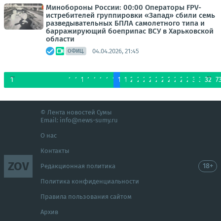
Минобороны России: 00:00 Операторы FPV-
истребителей группировки «Запад» сбили семь
разведывательных БПЛА самолетного типа и
барражирующий боеприпас ВСУ в Харьковской
области
04.04.2026, 21:45
ОФИЦ.
...
...
1
2
3
4
5
6
7
8
9
10
11
12
13
14
15
16
17
18
19
20
21
22
23
24
25
26
27
28
29
30
31
32
7
© Лента новостей Сумы
Email:
info@news-sumy.ru
О нас
Контакты
ZOV
18+
Редакционная политика
Политика конфиденциальности
Правила пользования сайтом
Архив